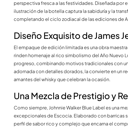
perspectiva fresca a las festividades. Diseñada por el
ilustración de la botella captura la sabiduría y la tr
completando el ciclo zodiacal de las ediciones de A
Diseño Exquisito de James J
El empaque de edición limitada es una obra maestra v
rinden homenaje al rico simbolismo del Año Nuevo Luna
progreso, combinando motivos tradicionales con una
adornada con detalles dorados, la convierte en un re
amantes del whisky que celebran la ocasión.
Una Mezcla de Prestigio y R
Como siempre, Johnnie Walker Blue Label es una mezc
excepcionales de Escocia. Elaborado con barricas s
perfil de sabor rico y complejo que encarna el com