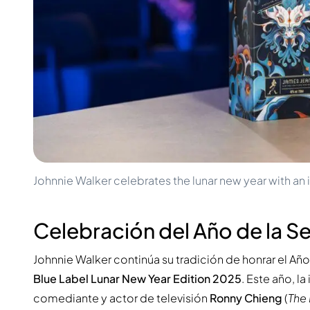
100-200€
Clase Azul
200-500€
Diplomatico
Próximos Lanzamientos
Don Julio
Gin Mare
Colecciones
Mangabeiras
Favoritos de Clientes
Hennessy
Raro y Coleccionable
Martell
Ediciones Limitadas
Monkey 47
Destilería Cerrada
Remy Martin
Whisky Ahumado
Ron Zacapa
Whisky Dulce
Johnnie Walker celebrates the lunar new year with an 
Celebración del Año de la S
Johnnie Walker continúa su tradición de honrar el Añ
Blue Label Lunar New Year Edition 2025
. Este año, 
comediante y actor de televisión
Ronny Chieng
(
The 