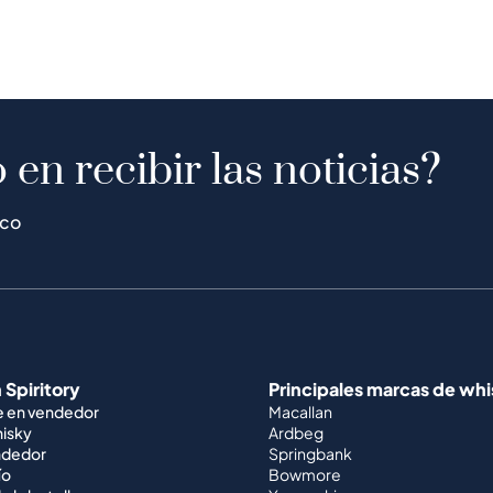
 en recibir las noticias?
ico
 Spiritory
Principales marcas de wh
e en vendedor
Macallan
hisky
Ardbeg
ndedor
Springbank
ío
Bowmore