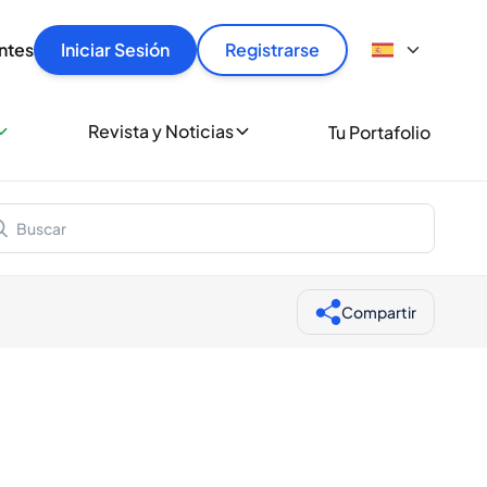
articular
llas rápido, con seguridad y al mejor precio.
ntes
Iniciar Sesión
Registrarse
sionalmente
Revista y Noticias
Tu Portafolio
 a miles de amantes del whisky y los destilados.
ante de Spiritory
Compartir