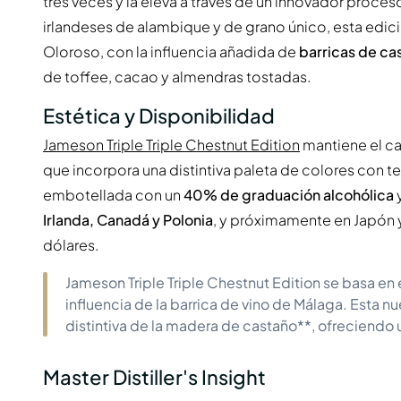
tres veces y la eleva a través de un innovador proces
irlandeses de alambique y de grano único, esta edic
Oloroso, con la influencia añadida de
barricas de ca
de toffee, cacao y almendras tostadas.
Estética y Disponibilidad
Jameson Triple Triple Chestnut Edition
mantiene el ca
que incorpora una distintiva paleta de colores con t
embotellada con un
40% de graduación alcohólica
y
Irlanda, Canadá y Polonia
, y próximamente en Japón y
dólares.
Jameson Triple Triple Chestnut Edition se basa en el
influencia de la barrica de vino de Málaga. Esta 
distintiva de la madera de castaño**, ofreciendo
Master Distiller's Insight