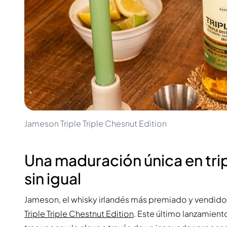
100-200€
Clase Azul
200-500€
Diplomatico
Próximos Lanzamientos
Don Julio
Gin Mare
Colecciones
Mangabeiras
Favoritos de Clientes
Hennessy
Raro y Coleccionable
Martell
Ediciones Limitadas
Monkey 47
Destilería Cerrada
Remy Martin
Whisky Ahumado
Ron Zacapa
Whisky Dulce
Jameson Triple Triple Chesnut Edition
Una maduración única en trip
sin igual
Jameson, el whisky irlandés más premiado y vendido
Triple Triple Chestnut Edition
. Este último lanzamien