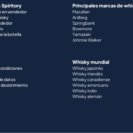
 Spiritory
Principales marcas de wh
e en vendedor
Macallan
hisky
Ardbeg
ndedor
Springbank
ío
Bowmore
e la botella
Yamazaki
Johnnie Walker
Whisky mundial
condiciones
Whisky japonés
Whisky irlandés
de datos
Whisky canadiense
 desistimiento
Whisky americano
Whisky indio
Whisky alemán