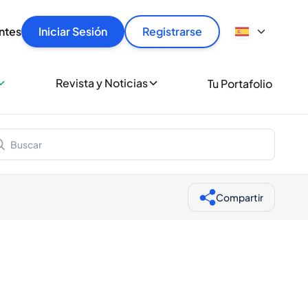
articular
llas rápido, con seguridad y al mejor precio.
ntes
Iniciar Sesión
Registrarse
sionalmente
Revista y Noticias
Tu Portafolio
 a miles de amantes del whisky y los destilados.
ante de Spiritory
Compartir