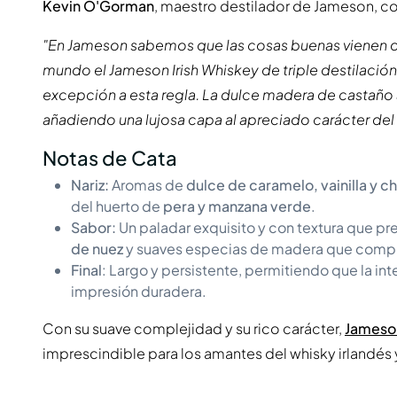
Kevin O'Gorman
, maestro destilador de Jameson, c
"En Jameson sabemos que las cosas buenas vienen de
mundo el Jameson Irish Whiskey de triple destilación.
excepción a esta regla. La dulce madera de castaño 
añadiendo una lujosa capa al apreciado carácter del
Notas de Cata
Nariz:
Aromas de
dulce de caramelo, vainilla y c
del huerto de
pera y manzana verde
.
Sabor:
Un paladar exquisito y con textura que p
de nuez
y suaves especias de madera que compl
Final
: Largo y persistente, permitiendo que la in
impresión duradera.
Con su suave complejidad y su rico carácter,
Jameson
imprescindible para los amantes del whisky irlandés 