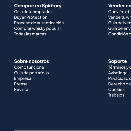
Comprar en Spiritory
Vender en
Guía del comprador
Conviértet
Buyer Protection
Vende tu w
Proceso de autenticación
Guía del ve
Comprar whisky popular
Guía de env
Todas las marcas
Condición d
Sobre nosotros
Soporte
Cómo funciona
Términos y 
Guía de portafolio
Aviso legal
Empresa
Privacidad 
Prensa
Derecho de
Revista
Cookies
Trabajos