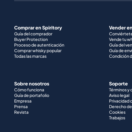
Comprar en Spiritory
Vender en
Guía del comprador
Conviértet
Buyer Protection
Vende tu w
Proceso de autenticación
Guía del ve
Comprar whisky popular
Guía de env
Todas las marcas
Condición d
Sobre nosotros
Soporte
Cómo funciona
Términos y 
Guía de portafolio
Aviso legal
Empresa
Privacidad 
Prensa
Derecho de
Revista
Cookies
Trabajos