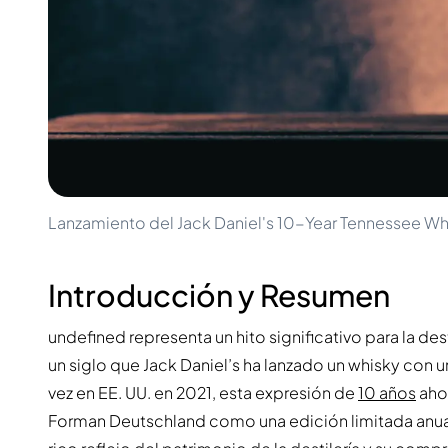
100-200€
Clase Azul
200-500€
Diplomatico
Próximos Lanzamientos
Don Julio
Gin Mare
Colecciones
Mangabeiras
Favoritos de Clientes
Hennessy
Raro y Coleccionable
Martell
Ediciones Limitadas
Monkey 47
Destilería Cerrada
Remy Martin
Whisky Ahumado
Ron Zacapa
Lanzamiento del Jack Daniel's 10-Year Tennessee Wh
Whisky Dulce
Introducción y Resumen
undefined representa un hito significativo para la de
un siglo que Jack Daniel’s ha lanzado un whisky con 
vez en EE. UU. en 2021, esta expresión de
10 años
ahor
Forman Deutschland como una edición limitada anua