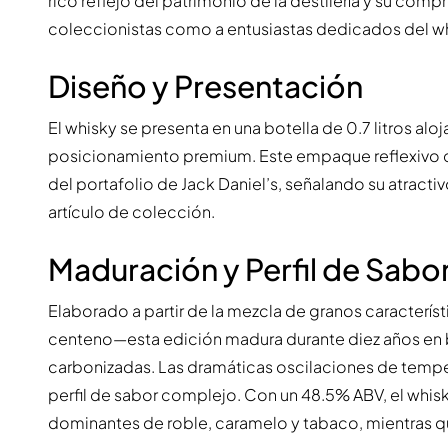
rico reflejo del patrimonio de la destilería y su comp
coleccionistas como a entusiastas dedicados del wh
Diseño y Presentación
El whisky se presenta en una botella de 0.7 litros alo
posicionamiento premium. Este empaque reflexivo 
del portafolio de Jack Daniel’s, señalando su atrac
artículo de colección.
Maduración y Perfil de Sabo
Elaborado a partir de la mezcla de granos caracter
centeno—esta edición madura durante diez años en b
carbonizadas. Las dramáticas oscilaciones de temper
perfil de sabor complejo. Con un 48.5% ABV, el whi
dominantes de roble, caramelo y tabaco, mientras q