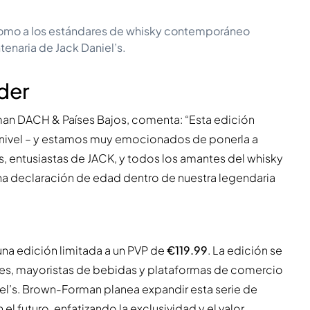
n como a los estándares de whisky contemporáneo
tenaria de Jack Daniel’s.
der
man DACH & Países Bajos, comenta: “Esta edición
to nivel – y estamos muy emocionados de ponerla a
, entusiastas de JACK, y todos los amantes del whisky
a declaración de edad dentro de nuestra legendaria
na edición limitada a un PVP de
€119.99
. La edición se
cores, mayoristas de bebidas y plataformas de comercio
niel’s. Brown-Forman planea expandir esta serie de
l futuro, enfatizando la exclusividad y el valor