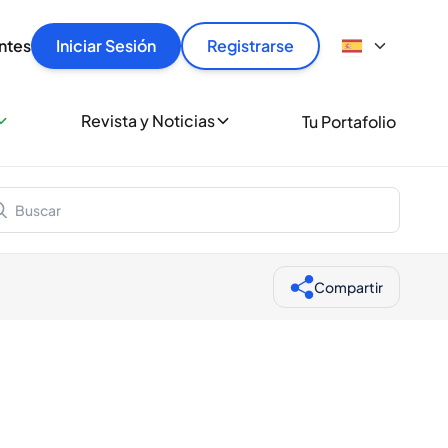
articular
llas rápido, con seguridad y al mejor precio.
ntes
Iniciar Sesión
Registrarse
sionalmente
Revista y Noticias
Tu Portafolio
 a miles de amantes del whisky y los destilados.
ante de Spiritory
Compartir