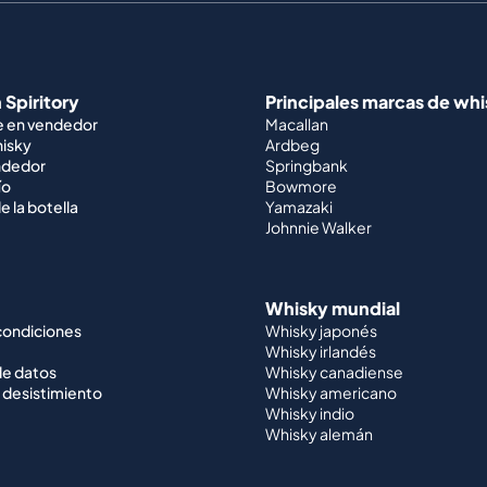
 Spiritory
Principales marcas de wh
e en vendedor
Macallan
hisky
Ardbeg
ndedor
Springbank
ío
Bowmore
e la botella
Yamazaki
Johnnie Walker
Whisky mundial
condiciones
Whisky japonés
Whisky irlandés
de datos
Whisky canadiense
 desistimiento
Whisky americano
Whisky indio
Whisky alemán