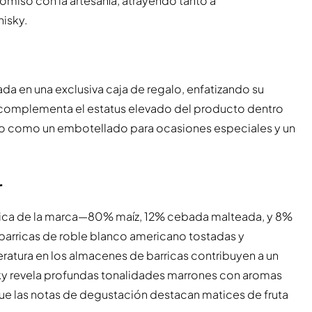
romiso con la artesanía, atrayendo tanto a
isky.
jada en una exclusiva caja de regalo, enfatizando su
complementa el estatus elevado del producto dentro
tivo como un embotellado para ocasiones especiales y un
r
ística de la marca—80% maíz, 12% cebada malteada, y 8%
arricas de roble blanco americano tostadas y
atura en los almacenes de barricas contribuyen a un
sky revela profundas tonalidades marrones con aromas
ue las notas de degustación destacan matices de fruta