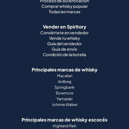
Proceso de autenticación
Comprar whisky popular
Todas las marcas
Vender en Spiritory
Conviértete en vendedor
Vende tu whisky
Guía del vendedor
Guía de envío
Condición de la botella
Principales marcas de whisky
Macallan
Ardbeg
Springbank
Bowmore
Yamazaki
Johnnie Walker
Principales marcas de whisky escocés
Highland Park