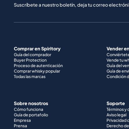
Suscríbete a nuestro boletín, deja tu correo electrón
Comprar en Spiritory
Vender en
Guía del comprador
Conviértet
Buyer Protection
Vende tu w
Proceso de autenticación
Guía del ve
Comprar whisky popular
Guía de env
Todas las marcas
Condición d
Sobre nosotros
Soporte
Cómo funciona
Términos y 
Guía de portafolio
Aviso legal
Empresa
Privacidad 
Prensa
Derecho de