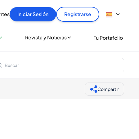
articular
llas rápido, con seguridad y al mejor precio.
ntes
Iniciar Sesión
Registrarse
sionalmente
Revista y Noticias
Tu Portafolio
 a miles de amantes del whisky y los destilados.
ante de Spiritory
Compartir