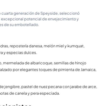
 de cuarta generación de Speyside, seleccionó
u excepcional potencial de envejecimiento y
es de su embotellado.
ndras, repostería danesa, melón miel y kumquat,
a y especias dulces.
, mermelada de albaricoque, semillas de hinojo
ealzado por elegantes toques de pimienta de Jamaica,
de jengibre, pastel de nuez pecana con jarabe de arce,
otas de canela y pera especiada.