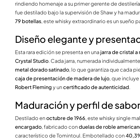
rindiendo homenaje a su primer gerente de destilería
fue destilado bajo la supervisión de Shaw y ha mad
79 botellas
, este whisky extraordinario es un sueño 
Diseño elegante y presentac
Esta rara edición se presenta en una
jarra de cristal 
Crystal Studio
. Cada jarra, numerada individualmente
metal dorado satinado
, lo que garantiza que cada pi
caja de presentación de madera de lujo
, que incluye
Robert Fleming
y un
certificado de autenticidad
.
Maduración y perfil de sabo
Destilado en
octubre de 1966
, este whisky single ma
encargado
, fabricado con
duelas de roble american
característico de Tomintoul. Embotellado con
40,3