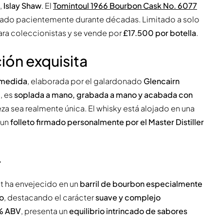
,
Islay Shaw
. El
Tomintoul 1966 Bourbon Cask No. 6077
urado pacientemente durante décadas. Limitado a solo
para coleccionistas y se vende por
£17.500 por botella
.
ión exquisita
a medida
, elaborada por el galardonado
Glencairn
, es
soplada a mano, grabada a mano y acabada con
eza sea realmente única. El whisky está alojado en una
 un
folleto firmado personalmente por el Master Distiller
r
lt ha envejecido en un
barril de bourbon especialmente
o
, destacando el carácter
suave y complejo
% ABV
, presenta un
equilibrio intrincado de sabores