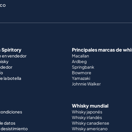
ico
 Spiritory
Principales marcas de wh
e en vendedor
Macallan
hisky
Ardbeg
ndedor
Springbank
ío
Bowmore
e la botella
Yamazaki
Johnnie Walker
Whisky mundial
condiciones
Whisky japonés
Whisky irlandés
de datos
Whisky canadiense
 desistimiento
Whisky americano