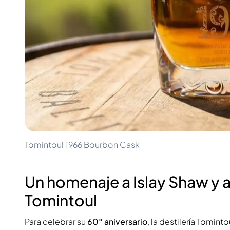
100-200€
Clase Azul
200-500€
Diplomatico
Próximos Lanzamientos
Don Julio
Gin Mare
Colecciones
Mangabeiras
Favoritos de Clientes
Hennessy
Raro y Coleccionable
Martell
Ediciones Limitadas
Monkey 47
Destilería Cerrada
Remy Martin
Whisky Ahumado
Ron Zacapa
Whisky Dulce
Tomintoul 1966 Bourbon Cask
Un homenaje a Islay Shaw y 
Tomintoul
Para celebrar su
60° aniversario
, la destilería Tomint