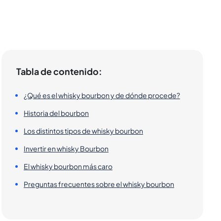
Tabla de contenido:
¿Qué es el whisky bourbon y de dónde procede?
Historia del bourbon
Los distintos tipos de whisky bourbon
Invertir en whisky Bourbon
El whisky bourbon más caro
Preguntas frecuentes sobre el whisky bourbon