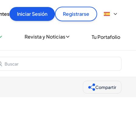
articular
llas rápido, con seguridad y al mejor precio.
ntes
Iniciar Sesión
Registrarse
sionalmente
Revista y Noticias
Tu Portafolio
 a miles de amantes del whisky y los destilados.
ante de Spiritory
Compartir