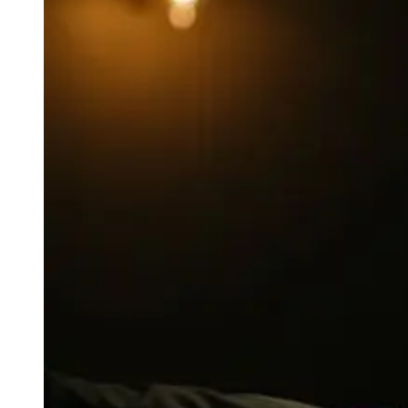
100-200€
Clase Azul
200-500€
Diplomatico
Próximos Lanzamientos
Don Julio
Gin Mare
Colecciones
Mangabeiras
Favoritos de Clientes
Hennessy
Raro y Coleccionable
Martell
Ediciones Limitadas
Monkey 47
Destilería Cerrada
Remy Martin
Whisky Ahumado
Ron Zacapa
Whisky Dulce