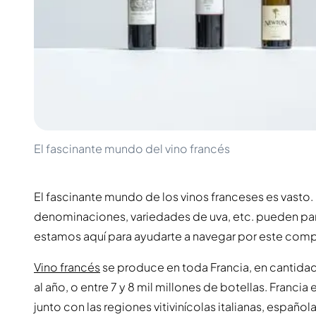
100-200€
Clase Azul
200-500€
Diplomatico
Próximos Lanzamientos
Don Julio
Gin Mare
Colecciones
Mangabeiras
Favoritos de Clientes
Hennessy
Raro y Coleccionable
Martell
Ediciones Limitadas
Monkey 47
Destilería Cerrada
Remy Martin
El fascinante mundo del vino francés
Whisky Ahumado
Ron Zacapa
Whisky Dulce
El fascinante mundo de los vinos franceses es vasto
denominaciones, variedades de uva, etc. pueden pa
estamos aquí para ayudarte a navegar por este compl
Vino francés
se produce en toda Francia, en cantida
al año, o entre 7 y 8 mil millones de botellas. Franc
junto con las regiones vitivinícolas italianas, español