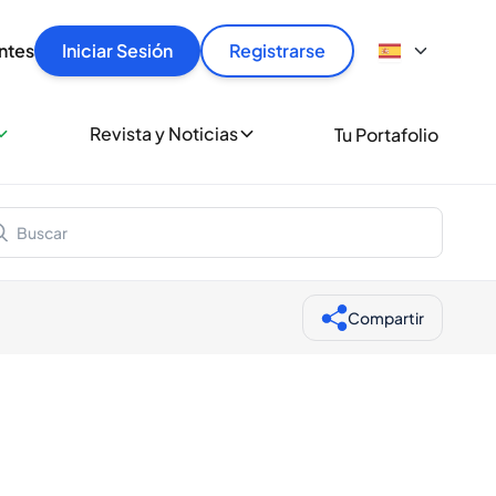
articular
llas rápido, con seguridad y al mejor precio.
ntes
Iniciar Sesión
Registrarse
sionalmente
Revista y Noticias
Tu Portafolio
 a miles de amantes del whisky y los destilados.
ante de Spiritory
Compartir