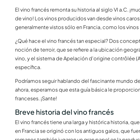
El vino francés remonta su historia al siglo VI a.C. 
de vino! Los vinos producidos van desde vinos caro
generalmente vistos sólo en Francia, como los vinos
¿Qué hace el vino francés tan especial? Dos concepto
noción de terroir, que se refiere a la ubicación geogr
vino, y el sistema de Apelación d'origine contrôlée 
específica.
Podríamos seguir hablando del fascinante mundo del 
ahora, esperamos que esta guía básica le proporcione
franceses. ¡Sante!
Breve historia del vino francés
El vino francés tiene una larga y histórica historia, q
en Francia se originó con los antiguos galos, que fu
romanos también jugaron un gran papel en la producc