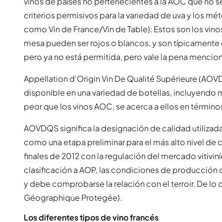
vinos de países no pertenecientes a la AOC que no 
criterios permisivos para la variedad de uva y los
como Vin de France/Vin de Table): Estos son los vino
mesa pueden ser rojos o blancos, y son típicamente d
pero ya no está permitida, pero vale la pena mencion
Appellation d'Origin Vin De Qualité Supérieure (AOVD
disponible en una variedad de botellas, incluyendo
peor que los vinos AOC, se acerca a ellos en término
AOVDQS significa la designación de calidad utilizada
como una etapa preliminar para el más alto nivel de
finales de 2012 con la regulación del mercado vitiviníc
clasificación a AOP, las condiciones de producción
y debe comprobarse la relación con el terroir. De lo c
Géographique Protegée).
Los diferentes tipos de vino francés