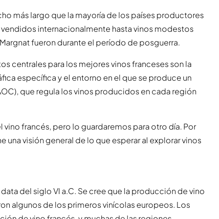
¡mucho más largo que la mayoría de los países productores
s vendidos internacionalmente hasta vinos modestos
 Margnat fueron durante el período de posguerra.
s centrales para los mejores vinos franceses son la
áfica específica y el entorno en el que se produce un
(AOC), que regula los vinos producidos en cada región
vino francés, pero lo guardaremos para otro día. Por
 una visión general de lo que esperar al explorar vinos
ue data del siglo VI a.C. Se cree que la producción de vino
eron algunos de los primeros vinícolas europeos. Los
ión de vino francés, y muchas de las regiones