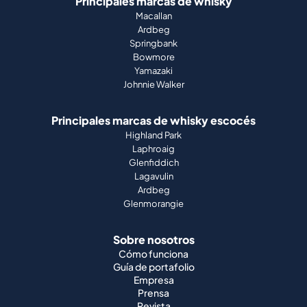
Principales marcas de whisky
Macallan
Ardbeg
Springbank
Bowmore
Yamazaki
Johnnie Walker
Principales marcas de whisky escocés
Highland Park
Laphroaig
Glenfiddich
Lagavulin
Ardbeg
Glenmorangie
Sobre nosotros
Cómo funciona
Guía de portafolio
Empresa
Prensa
Revista