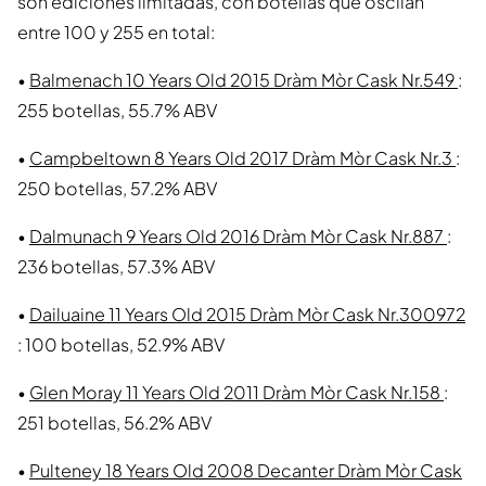
son ediciones limitadas, con botellas que oscilan
entre 100 y 255 en total:
•
Balmenach 10 Years Old 2015 Dràm Mòr Cask Nr.549
:
255 botellas, 55.7% ABV
•
Campbeltown 8 Years Old 2017 Dràm Mòr Cask Nr.3
:
250 botellas, 57.2% ABV
•
Dalmunach 9 Years Old 2016 Dràm Mòr Cask Nr.887
:
236 botellas, 57.3% ABV
•
Dailuaine 11 Years Old 2015 Dràm Mòr Cask Nr.300972
: 100 botellas, 52.9% ABV
•
Glen Moray 11 Years Old 2011 Dràm Mòr Cask Nr.158
:
251 botellas, 56.2% ABV
•
Pulteney 18 Years Old 2008 Decanter Dràm Mòr Cask