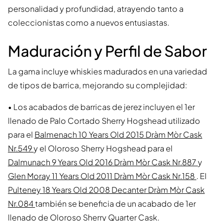
personalidad y profundidad, atrayendo tanto a
coleccionistas como a nuevos entusiastas.
Maduración y Perfil de Sabor
La gama incluye whiskies madurados en una variedad
de tipos de barrica, mejorando su complejidad:
• Los acabados de barricas de jerez incluyen el 1er
llenado de Palo Cortado Sherry Hogshead utilizado
para el
Balmenach 10 Years Old 2015 Dràm Mòr Cask
Nr.549
y el Oloroso Sherry Hogshead para el
Dalmunach 9 Years Old 2016 Dràm Mòr Cask Nr.887
y
Glen Moray 11 Years Old 2011 Dràm Mòr Cask Nr.158
. El
Pulteney 18 Years Old 2008 Decanter Dràm Mòr Cask
Nr.084
también se beneficia de un acabado de 1er
llenado de Oloroso Sherry Quarter Cask.