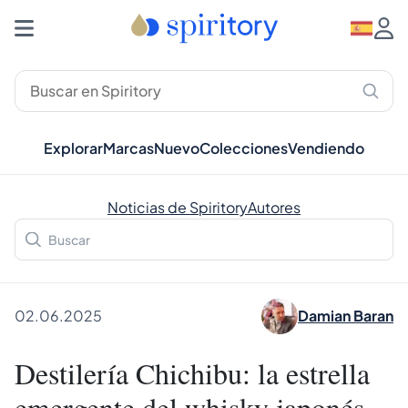
Explorar
Marcas
Nuevo
Colecciones
Vendiendo
Noticias de Spiritory
Autores
02.06.2025
Damian Baran
Destilería Chichibu: la estrella
emergente del whisky japonés