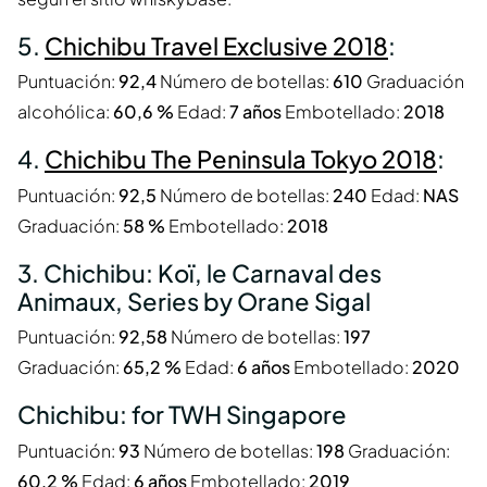
5.
Chichibu Travel Exclusive 2018
:
Puntuación:
92,4
Número de botellas:
610
Graduación
alcohólica:
60,6 %
Edad:
7 años
Embotellado:
2018
4.
Chichibu The Peninsula Tokyo 2018
:
Puntuación:
92,5
Número de botellas:
240
Edad:
NAS
Graduación:
58 %
Embotellado:
2018
3. Chichibu: Koï, le Carnaval des
Animaux, Series by Orane Sigal
Puntuación:
92,58
Número de botellas:
197
Graduación:
65,2 %
Edad:
6 años
Embotellado:
2020
Chichibu: for TWH Singapore
Puntuación:
93
Número de botellas:
198
Graduación:
60,2 %
Edad:
6 años
Embotellado:
2019