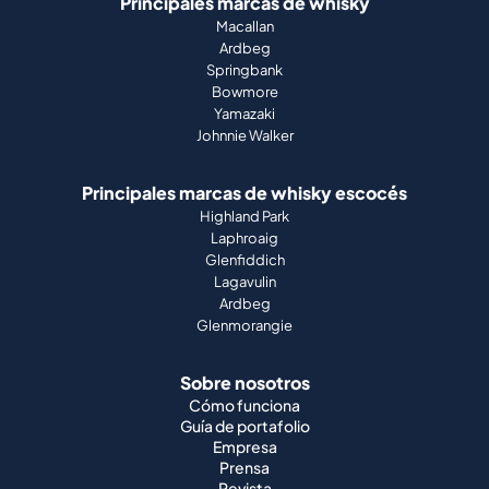
Principales marcas de whisky
Macallan
Ardbeg
Springbank
Bowmore
Yamazaki
Johnnie Walker
Principales marcas de whisky escocés
Highland Park
Laphroaig
Glenfiddich
Lagavulin
Ardbeg
Glenmorangie
Sobre nosotros
Cómo funciona
Guía de portafolio
Empresa
Prensa
Revista