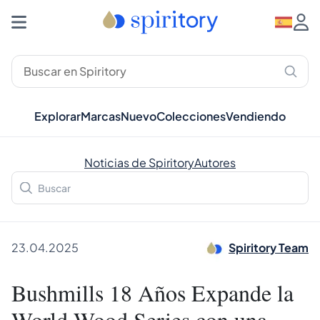
Explorar
Marcas
Nuevo
Colecciones
Vendiendo
Noticias de Spiritory
Autores
23.04.2025
Spiritory Team
Bushmills 18 Años Expande la
World Wood Series con una