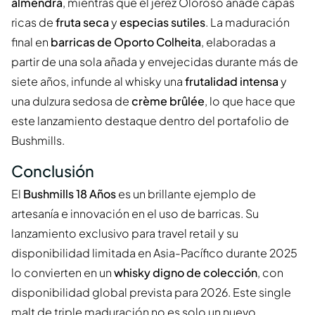
almendra
, mientras que el jerez Oloroso añade capas
ricas de
fruta seca
y
especias sutiles
. La maduración
final en
barricas de Oporto Colheita
, elaboradas a
partir de una sola añada y envejecidas durante más de
siete años, infunde al whisky una
frutalidad intensa
y
una dulzura sedosa de
crème brûlée
, lo que hace que
este lanzamiento destaque dentro del portafolio de
Bushmills.
Conclusión
El
Bushmills 18 Años
es un brillante ejemplo de
artesanía e innovación en el uso de barricas. Su
lanzamiento exclusivo para travel retail y su
disponibilidad limitada en Asia-Pacífico durante 2025
lo convierten en un
whisky digno de colección
, con
disponibilidad global prevista para 2026. Este single
malt de triple maduración no es solo un nuevo