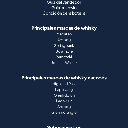
Guía del vendedor
Guía de envío
Condición de la botella
Principales marcas de whisky
Macallan
Ardbeg
Springbank
Bowmore
Yamazaki
Johnnie Walker
Principales marcas de whisky escocés
Highland Park
Laphroaig
Glenfiddich
Lagavulin
Ardbeg
Glenmorangie
Sobre nosotros