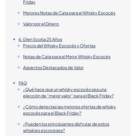
Friday
Mejores Notas de Cata para el Whisky Escocés
Valor por el Dinero
6. Glen Scotia 25 Años
Precio del Whisky Escocés y Ofertas
Notas de Cata para el Mejor Whisky Escocés
Aspectos Destacados de Valor
FAQ
¿Qué hace que un whisky escocés sea una
elección de “mejor valor” para el Black Friday?
¿Cómo detectas las mejores ofertas de whisky
escocés para el Black Friday?
¿Pueden los principiantes disfrutar de estos
whiskies escoceses?