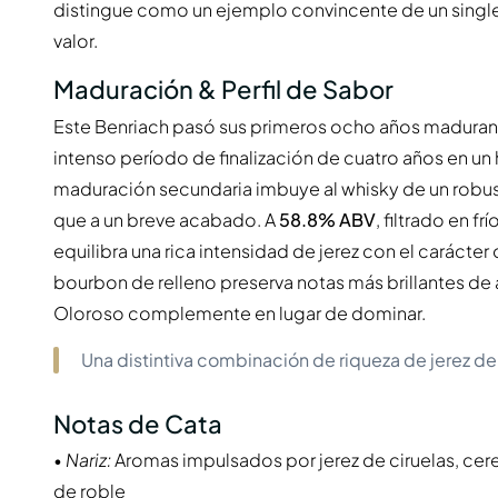
distingue como un ejemplo convincente de un singl
valor.
Maduración & Perfil de Sabor
Este Benriach pasó sus primeros ocho años madurand
intenso período de finalización de cuatro años en un
maduración secundaria imbuye al whisky de un robus
que a un breve acabado. A
58.8% ABV
, filtrado en f
equilibra una rica intensidad de jerez con el carácte
bourbon de relleno preserva notas más brillantes de 
Oloroso complemente en lugar de dominar.
Una distintiva combinación de riqueza de jerez de 
Notas de Cata
•
Nariz:
Aromas impulsados por jerez de ciruelas, cer
de roble