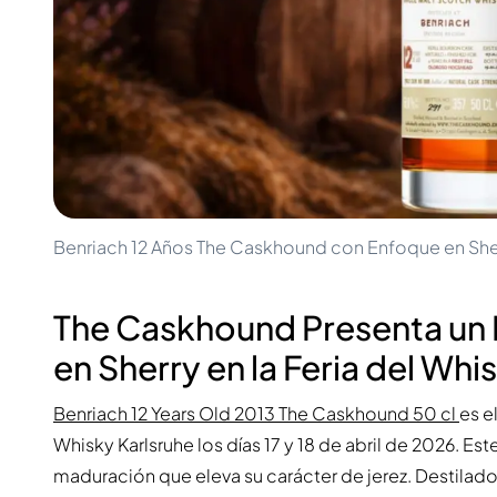
100-200€
Clase Azul
200-500€
Diplomatico
Próximos Lanzamientos
Don Julio
Gin Mare
Colecciones
Mangabeiras
Favoritos de Clientes
Hennessy
Raro y Coleccionable
Martell
Ediciones Limitadas
Monkey 47
Destilería Cerrada
Remy Martin
Whisky Ahumado
Ron Zacapa
Benriach 12 Años The Caskhound con Enfoque en Sherr
Whisky Dulce
The Caskhound Presenta un 
en Sherry en la Feria del Whi
Benriach 12 Years Old 2013 The Caskhound 50 cl
es e
Whisky Karlsruhe los días 17 y 18 de abril de 2026. Es
maduración que eleva su carácter de jerez. Destilad