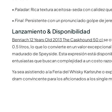
•
Paladar:
Rica textura aceitosa-seda con calidez qu
•
Final:
Persistente con un pronunciado golpe de jerez
Lanzamiento & Disponibilidad
Benriach 12 Years Old 2013 The Caskhound 50 cl
se o
0.5 litros, lo que lo convierte en un valor excepciona
madurado de Speyside. Esta expresión está disponible
entusiastas que buscan complejidad a un costo razo
Ya sea asistiendo a la Feria del Whisky Karlsruhe o e
dram convincente para los aficionados a los single ma