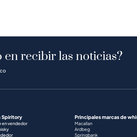
 en recibir las noticias?
ico
 Spiritory
Principales marcas de wh
e en vendedor
Macallan
hisky
Ardbeg
ndedor
Springbank