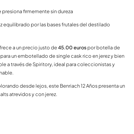
e presiona firmemente sin dureza
 equilibrado por las bases frutales del destilado
frece a un precio justo de
45.00 euros
por botella de
l para un embotellado de single cask rico en jerez y bien
 a través de Spiritory, ideal para coleccionistas y
nable.
xplorando desde lejos, este Benriach 12 Años presenta un
lts atrevidos y con jerez.