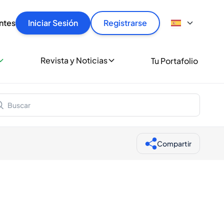
articular
llas rápido, con seguridad y al mejor precio.
ntes
Iniciar Sesión
Registrarse
sionalmente
Revista y Noticias
Tu Portafolio
 a miles de amantes del whisky y los destilados.
ante de Spiritory
Compartir