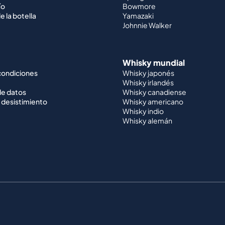
ío
Bowmore
e la botella
Yamazaki
Johnnie Walker
Whisky mundial
condiciones
Whisky japonés
Whisky irlandés
de datos
Whisky canadiense
 desistimiento
Whisky americano
Whisky indio
Whisky alemán