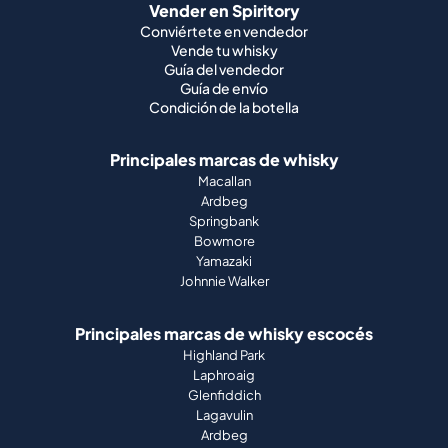
Vender en Spiritory
Conviértete en vendedor
Vende tu whisky
Guía del vendedor
Guía de envío
Condición de la botella
Principales marcas de whisky
Macallan
Ardbeg
Springbank
Bowmore
Yamazaki
Johnnie Walker
Principales marcas de whisky escocés
Highland Park
Laphroaig
Glenfiddich
Lagavulin
Ardbeg