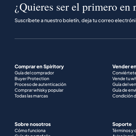
¿Quieres ser el primero en r
Suscríbete a nuestro boletín, deja tu correo electrón
Comprar en Spiritory
Vender en
Guía del comprador
Conviértet
Buyer Protection
Vende tu w
Proceso de autenticación
Guía del ve
Comprar whisky popular
Guía de env
Todas las marcas
Condición d
Sobre nosotros
Soporte
Cómo funciona
Términos y 
Guía de portafolio
Aviso legal