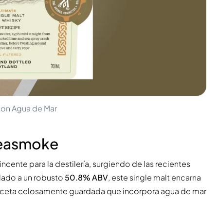
con Agua de Mar
Seasmoke
ncente para la destilería, surgiendo de las recientes
lado a un robusto
50.8% ABV
, este single malt encarna
 receta celosamente guardada que incorpora agua de mar