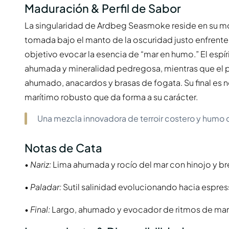
Maduración & Perfil de Sabor
La singularidad de Ardbeg Seasmoke reside en su m
tomada bajo el manto de la oscuridad justo enfrente
objetivo evocar la esencia de “mar en humo.” El espí
ahumada y mineralidad pedregosa, mientras que el pa
ahumado, anacardos y brasas de fogata. Su final es
marítimo robusto que da forma a su carácter.
Una mezcla innovadora de terroir costero y humo d
Notas de Cata
•
Nariz:
Lima ahumada y rocío del mar con hinojo y b
•
Paladar:
Sutil salinidad evolucionando hacia espre
•
Final:
Largo, ahumado y evocador de ritmos de ma