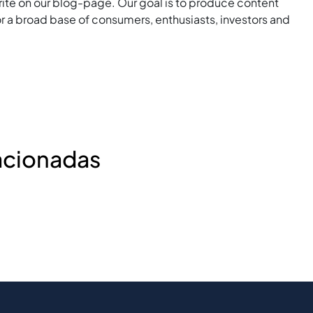
rite on our blog-page. Our goal is to produce content
for a broad base of consumers, enthusiasts, investors and
acionadas