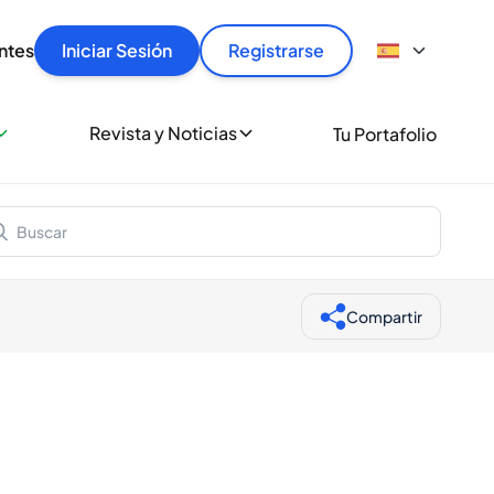
articular
llas rápido, con seguridad y al mejor precio.
ntes
Iniciar Sesión
Registrarse
sionalmente
Revista y Noticias
Tu Portafolio
 a miles de amantes del whisky y los destilados.
ante de Spiritory
Compartir