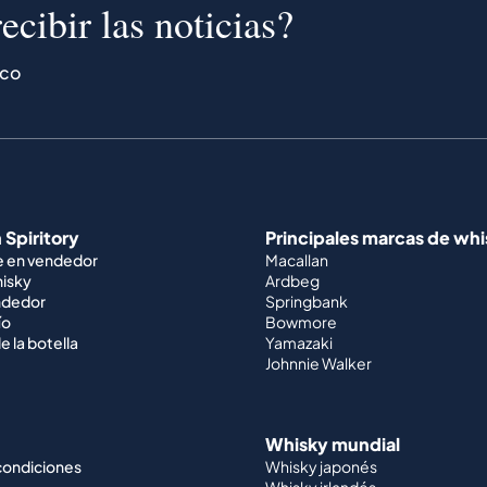
ecibir las noticias?
ico
 Spiritory
Principales marcas de wh
e en vendedor
Macallan
hisky
Ardbeg
ndedor
Springbank
ío
Bowmore
e la botella
Yamazaki
Johnnie Walker
Whisky mundial
condiciones
Whisky japonés
Whisky irlandés