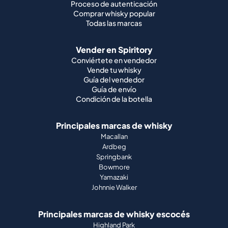
Proceso de autenticación
Comprar whisky popular
Todas las marcas
Vender en Spiritory
Conviértete en vendedor
Vende tu whisky
Guía del vendedor
Guía de envío
Condición de la botella
Principales marcas de whisky
Macallan
Ardbeg
Springbank
Bowmore
Yamazaki
Johnnie Walker
Principales marcas de whisky escocés
Highland Park