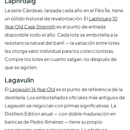
Laphroaig
La serie Càirdeas, lanzada cada año en el Fèis Ìle, tiene
un sólido historial de revalorización. El
Laphroaig 10
Year Old Cask Strength
es el punto de entrada
disponible todo el año. Cada lote se embotella a la
resistencia natural del barril — la variación entre lotes
les otorga valor individual para los coleccionistas.
Compre los lotes en cuanto salgan, no después de
que se agoten.
Lagavulin
El
Lagavulin 16 Year Old
es el punto de referencia de la
destilería. Los embotellados oficiales más antiguos de
Lagavulin se negocian con primas significativas. La
Distillers Edition anual — con doble maduración en
barricas de Pedro Ximénez — tiene su propio
seguimiento entre coleccionistas. La oferta en