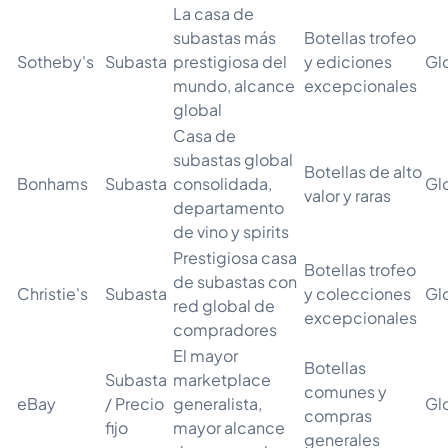
La casa de
subastas más
Botellas trofeo
Sotheby's
Subasta
prestigiosa del
y ediciones
Gl
mundo, alcance
excepcionales
global
Casa de
subastas global
Botellas de alto
Bonhams
Subasta
consolidada,
Gl
valor y raras
departamento
de vino y spirits
Prestigiosa casa
Botellas trofeo
de subastas con
Christie's
Subasta
y colecciones
Gl
red global de
excepcionales
compradores
El mayor
Botellas
Subasta
marketplace
comunes y
eBay
/ Precio
generalista,
Gl
compras
fijo
mayor alcance
generales