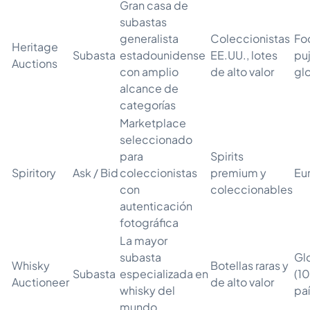
Gran casa de
subastas
generalista
Coleccionistas
Fo
Heritage
Subasta
estadounidense
EE.UU., lotes
pu
Auctions
con amplio
de alto valor
gl
alcance de
categorías
Marketplace
seleccionado
para
Spirits
Spiritory
Ask / Bid
coleccionistas
premium y
Eu
con
coleccionables
autenticación
fotográfica
La mayor
subasta
Gl
Whisky
Botellas raras y
Subasta
especializada en
(1
Auctioneer
de alto valor
whisky del
pa
mundo