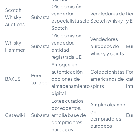
0% comisión
Scotch
vendedor,
Vendedores de
Re
Whisky
Subasta
especialista solo
Scotch whisky
y 
Auctions
Scotch
0% comisión
Vendedores
Whisky
vendedor,
Subasta
europeos de
Eu
Hammer
entidad
whisky y spirits
registrada UE
Enfoque en
autenticación,
Coleccionistas
Fo
Peer-
BAXUS
opciones de
americanos de
ca
to-peer
almacenamiento
spirits
int
digital
Lotes curados
Amplio alcance
por expertos,
de
Catawiki
Subasta
amplia base de
Eu
compradores
compradores
europeos
europeos