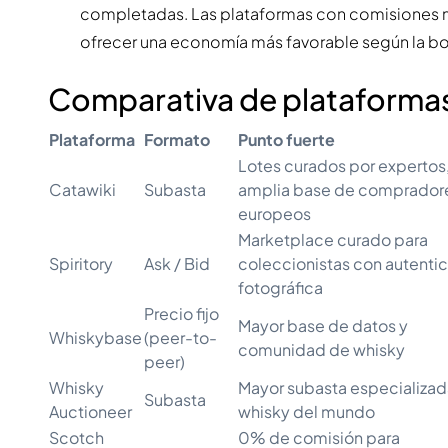
completadas. Las plataformas con comisiones má
ofrecer una economía más favorable según la bot
Comparativa de plataforma
Plataforma
Formato
Punto fuerte
Lotes curados por expertos
Catawiki
Subasta
amplia base de comprador
europeos
Marketplace curado para
Spiritory
Ask / Bid
coleccionistas con autenti
fotográfica
Precio fijo
Mayor base de datos y
Whiskybase
(peer-to-
comunidad de whisky
peer)
Whisky
Mayor subasta especializad
Subasta
Auctioneer
whisky del mundo
Scotch
0% de comisión para