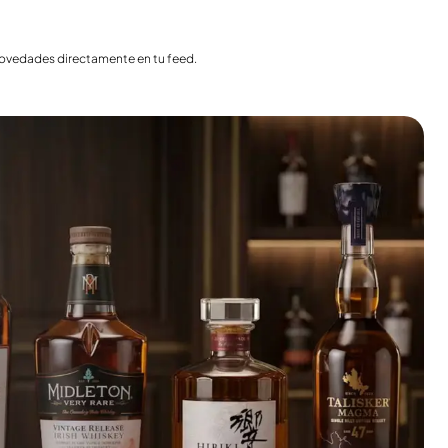
India
Taiwán
China
 novedades directamente en tu feed.
Corea
América y el Caribe
Estados Unidos
Canadá
México
Jamaica
Guyana
Barbados