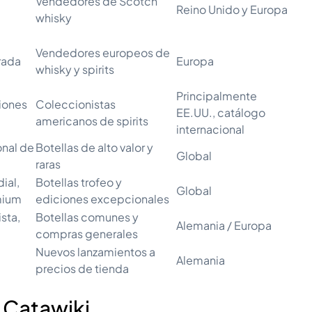
Vendedores de Scotch
Reino Unido y Europa
whisky
Vendedores europeos de
rada
Europa
whisky y spirits
Principalmente
ciones
Coleccionistas
EE.UU., catálogo
americanos de spirits
internacional
onal de
Botellas de alto valor y
Global
raras
ial,
Botellas trofeo y
Global
mium
ediciones excepcionales
sta,
Botellas comunes y
Alemania / Europa
compras generales
Nuevos lanzamientos a
Alemania
precios de tienda
a Catawiki