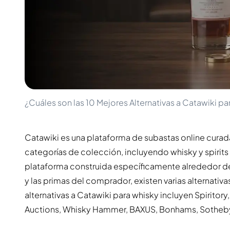
100-200€
Clase Azul
200-500€
Diplomatico
Próximos Lanzamientos
Don Julio
Gin Mare
Colecciones
Mangabeiras
Favoritos de Clientes
Hennessy
Raro y Coleccionable
Martell
Ediciones Limitadas
Monkey 47
Destilería Cerrada
Remy Martin
¿Cuáles son las 10 Mejores Alternativas a Catawiki p
Whisky Ahumado
Ron Zacapa
Whisky Dulce
Catawiki es una plataforma de subastas online cura
categorías de colección, incluyendo whisky y spirits
plataforma construida específicamente alrededor de l
y las primas del comprador, existen varias alternativ
alternativas a Catawiki para whisky incluyen Spirito
Auctions, Whisky Hammer, BAXUS, Bonhams, Sotheby