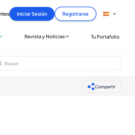
articular
llas rápido, con seguridad y al mejor precio.
ntes
Iniciar Sesión
Registrarse
sionalmente
Revista y Noticias
Tu Portafolio
 a miles de amantes del whisky y los destilados.
ante de Spiritory
Compartir