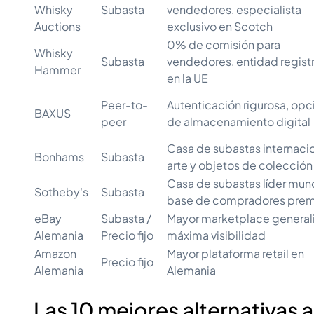
Whisky
Subasta
vendedores, especialista
Auctions
exclusivo en Scotch
0% de comisión para
Whisky
Subasta
vendedores, entidad regist
Hammer
en la UE
Peer-to-
Autenticación rigurosa, op
BAXUS
peer
de almacenamiento digital
Casa de subastas internaci
Bonhams
Subasta
arte y objetos de colección
Casa de subastas líder mund
Sotheby's
Subasta
base de compradores pre
eBay
Subasta /
Mayor marketplace generali
Alemania
Precio fijo
máxima visibilidad
Amazon
Mayor plataforma retail en
Precio fijo
Alemania
Alemania
Las 10 mejores alternativas 