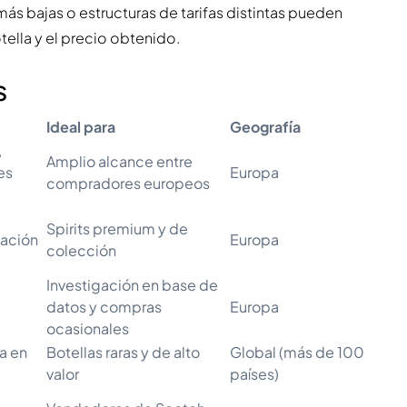
s bajas o estructuras de tarifas distintas pueden
ella y el precio obtenido.
s
Ideal para
Geografía
,
Amplio alcance entre
es
Europa
compradores europeos
Spirits premium y de
cación
Europa
colección
Investigación en base de
datos y compras
Europa
ocasionales
a en
Botellas raras y de alto
Global (más de 100
valor
países)