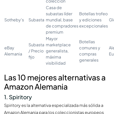
colección
Casa de
subastas líder
Botellas trofeo
Sotheby's
Subasta
mundial, base
y ediciones
Gl
de compradores
excepcionales
premium
Mayor
Botellas
Subasta
marketplace
eBay
comunes y
Al
/ Precio
generalista,
Alemania
compras
Eu
fijo
máxima
generales
visibilidad
Las 10 mejores alternativas a
Amazon Alemania
1. Spiritory
Spiritory es la alternativa especializada más sólida a
Amazon Alemania para los coleccionistas europeos