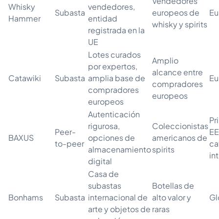
Vendedores
Whisky
vendedores,
Subasta
europeos de
Eu
Hammer
entidad
whisky y spirits
registrada en la
UE
Lotes curados
Amplio
por expertos,
alcance entre
Catawiki
Subasta
amplia base de
Eu
compradores
compradores
europeos
europeos
Autenticación
Pr
rigurosa,
Coleccionistas
Peer-
EE
BAXUS
opciones de
americanos de
to-peer
ca
almacenamiento
spirits
in
digital
Casa de
subastas
Botellas de
Bonhams
Subasta
internacional de
alto valor y
Gl
arte y objetos de
raras