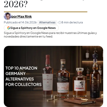
2026?
por
Max Rink
Publicado el
14.06.2026
·
Alternativas
·
8
min de lectura
Sigue a Spiritory en Google News
Sigue a Spiritory en Google News para recibir nuestras últimas guías y
novedades directamente en tu feed.