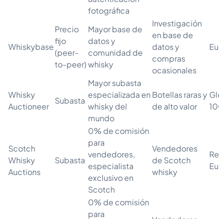
fotográfica
Investigación
Precio
Mayor base de
en base de
fijo
datos y
Whiskybase
datos y
Eu
(peer-
comunidad de
compras
to-peer)
whisky
ocasionales
Mayor subasta
Whisky
especializada en
Botellas raras y
Gl
Subasta
Auctioneer
whisky del
de alto valor
10
mundo
0% de comisión
para
Scotch
Vendedores
vendedores,
Re
Whisky
Subasta
de Scotch
especialista
Eu
Auctions
whisky
exclusivo en
Scotch
0% de comisión
para