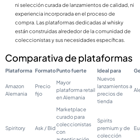
ni selección curada de lanzamientos de calidad, ni
experiencia incorporada en el proceso de
compra. Las plataformas dedicadas al whisky
están construidas alrededor de la comunidad de
coleccionistas y sus necesidades específicas.
Comparativa de plataformas
Plataforma
Formato
Punto fuerte
Ideal para
Ge
Nuevos
Mayor
Amazon
Precio
lanzamientos a
plataforma retail
Al
Alemania
fijo
precios de
en Alemania
tienda
Marketplace
curado para
Spirits
coleccionistas
Spiritory
Ask / Bid
premium y de
Eu
con
colección
autenticación