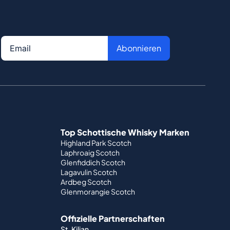
Abonnieren
Top Schottische Whisky Marken
Highland Park Scotch
Laphroaig Scotch
Glenfiddich Scotch
Lagavulin Scotch
Ardbeg Scotch
Glenmorangie Scotch
Offizielle Partnerschaften
St. Kilian