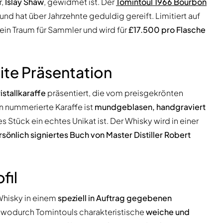
r,
Islay Shaw
, gewidmet ist. Der
Tomintoul 1966 Bourbon
und hat über Jahrzehnte geduldig gereift. Limitiert auf
ein Traum für Sammler und wird für
£17.500 pro Flasche
ite Präsentation
stallkaraffe
präsentiert, die vom preisgekrönten
n nummerierte Karaffe ist
mundgeblasen, handgraviert
s Stück ein echtes Unikat ist. Der Whisky wird in einer
sönlich signiertes Buch von Master Distiller Robert
fil
 Whisky in einem
speziell in Auftrag gegebenen
, wodurch Tomintouls charakteristische
weiche und