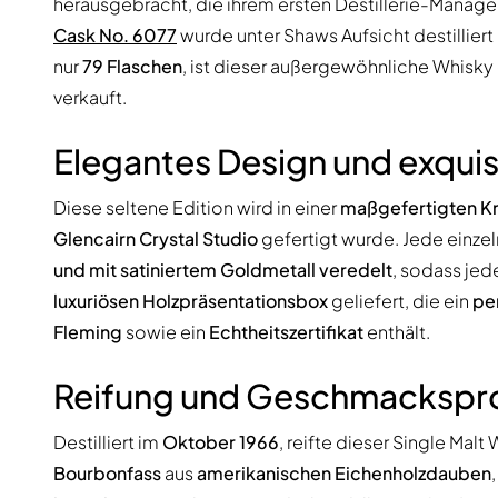
herausgebracht, die ihrem ersten Destillerie-Manage
Cask No. 6077
wurde unter Shaws Aufsicht destilliert 
nur
79 Flaschen
, ist dieser außergewöhnliche Whisky 
verkauft.
Elegantes Design und exquis
Diese seltene Edition wird in einer
maßgefertigten Kri
Glencairn Crystal Studio
gefertigt wurde. Jede einzel
und mit satiniertem Goldmetall veredelt
, sodass jede
luxuriösen Holzpräsentationsbox
geliefert, die ein
per
Fleming
sowie ein
Echtheitszertifikat
enthält.
Reifung und Geschmackspro
Destilliert im
Oktober 1966
, reifte dieser Single Malt
Bourbonfass
aus
amerikanischen Eichenholzdauben