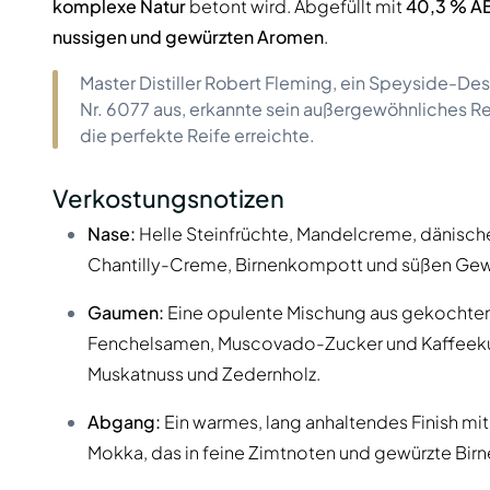
komplexe Natur
betont wird. Abgefüllt mit
40,3 % A
nussigen und gewürzten Aromen
.
Master Distiller Robert Fleming, ein Speyside-Dest
Nr. 6077 aus, erkannte sein außergewöhnliches Reif
die perfekte Reife erreichte.
Verkostungsnotizen
Nase:
Helle Steinfrüchte, Mandelcreme, dänisc
Chantilly-Creme, Birnenkompott und süßen Gew
Gaumen:
Eine opulente Mischung aus gekochtem
Fenchelsamen, Muscovado-Zucker und Kaffeekuc
Muskatnuss und Zedernholz.
Abgang:
Ein warmes, lang anhaltendes Finish mi
Mokka, das in feine Zimtnoten und gewürzte Birn