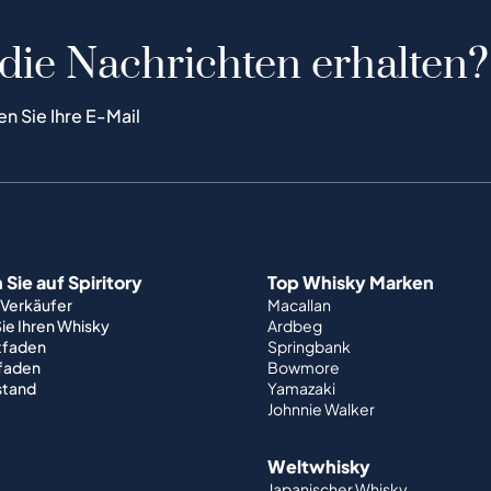
 die Nachrichten erhalten?
en Sie Ihre E-Mail
Sie auf Spiritory
Top Whisky Marken
 Verkäufer
Macallan
ie Ihren Whisky
Ardbeg
tfaden
Springbank
tfaden
Bowmore
stand
Yamazaki
Johnnie Walker
Weltwhisky
Japanischer Whisky