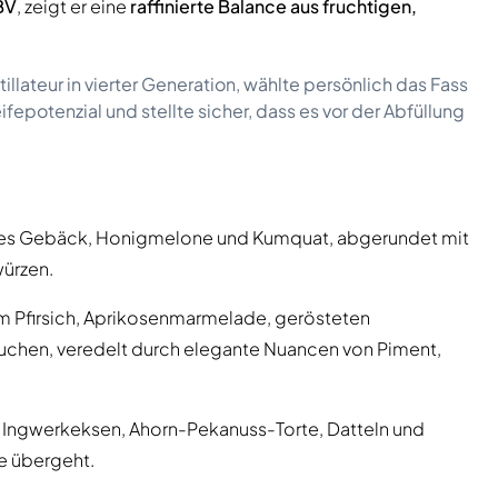
BV
, zeigt er eine
raffinierte Balance aus fruchtigen,
illateur in vierter Generation, wählte persönlich das Fass
epotenzial und stellte sicher, dass es vor der Abfüllung
hes Gebäck, Honigmelone und Kumquat, abgerundet mit
ürzen.
 Pfirsich, Aprikosenmarmelade, gerösteten
hen, veredelt durch elegante Nuancen von Piment,
t Ingwerkeksen, Ahorn-Pekanuss-Torte, Datteln und
e übergeht.