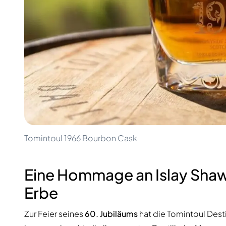
100-200€
Clase Azul
200-500€
Diplomatico
Kommende Veröffentlichungen
Don Julio
Gin Mare
Kollektionen
Mangabeiras
Kundenfavoriten
Hennessy
Rar & Sammlerstück
Martell
Limitierte Auflagen
Monkey 47
Geschlossene Brennerei
Remy Martin
Rauchiger Whisky
Ron Zacapa
Süßer Whisky
Tomintoul 1966 Bourbon Cask
Eine Hommage an Islay Shaw
Erbe
Zur Feier seines
60. Jubiläums
hat die Tomintoul Desti