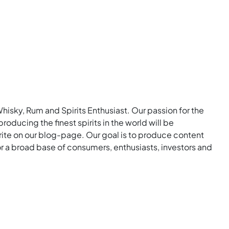
Whisky, Rum and Spirits Enthusiast. Our passion for the
roducing the finest spirits in the world will be
rite on our blog-page. Our goal is to produce content
for a broad base of consumers, enthusiasts, investors and