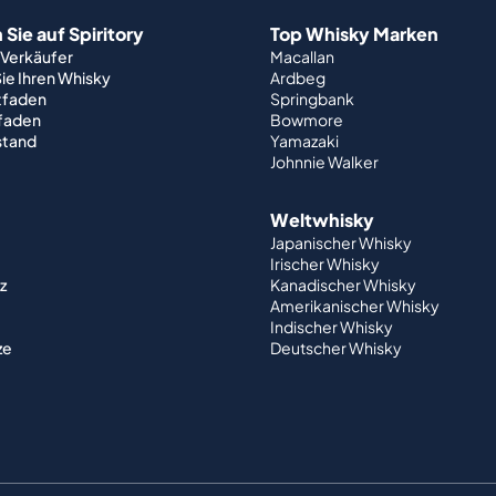
Sie auf Spiritory
Top Whisky Marken
 Verkäufer
Macallan
ie Ihren Whisky
Ardbeg
tfaden
Springbank
tfaden
Bowmore
stand
Yamazaki
Johnnie Walker
Weltwhisky
Japanischer Whisky
Irischer Whisky
z
Kanadischer Whisky
Amerikanischer Whisky
Indischer Whisky
ze
Deutscher Whisky