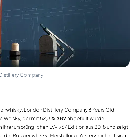
 Distillery Company
genwhisky,
London Distillery Company 6 Years Old
ye Whisky, der mit
52,3% ABV
abgefüllt wurde,
n ihrer ursprünglichen LV-1767 Edition aus 2018 und zeigt
nst der Roggenwhisky-Herstellung. Yesteryear hebt sich