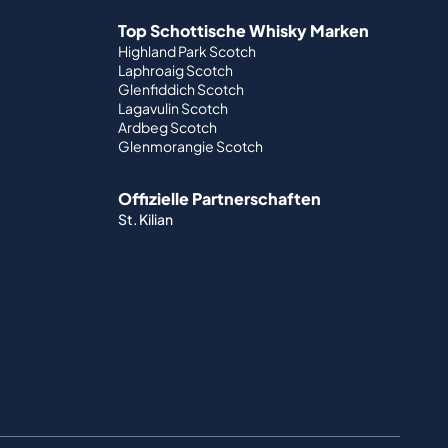
Top Schottische Whisky Marken
Highland Park Scotch
Laphroaig Scotch
Glenfiddich Scotch
Lagavulin Scotch
Ardbeg Scotch
Glenmorangie Scotch
Offizielle Partnerschaften
St. Kilian