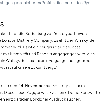
altiges, geschichtetes Profil in diesen London Rye
rs
ker, hebt die Bedeutung von Yesteryear hervor:
e London Distillery Company. Es ehrt den Whisky, der
ommen wird. Es ist ein Zeugnis der Idee, dass
es mit Kreativität und Respekt angegangen wird, eine
 ein Whisky, der aus unserer Vergangenheit geboren
usst auf unsere Zukunft zeigt.”
rd ab dem
14. November
auf Spiritory zu einem
ein. Dieser neue Roggenwhisky ist eine bemerkenswerte
en einzigartigen Londoner Ausdruck suchen.