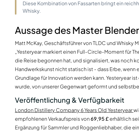
Diese Kombination von Fassarten bringt ein reichh
Whisky.
Aussage des Master Blende
Matt McKay, Geschäftsführer von TLDC und Whisky Ma
„Yesteryear markiert einen Full-Circle-Moment für Th
die Reise begonnen hat, und signalisiert, was noch k
Handwerkskunst nicht statisch ist - dass Erbe, wenn 
Grundlage für Innovation werden kann. Yesteryear ist
wurde, von unserer Gegenwart geformt und selbstbew
Veröffentlichung & Verfügbarkeit
London Distillery Company 6 Years Old Yesteryear
wi
empfohlenen Verkaufspreis von
69,95 £
erhältlich s
Ergänzung für Sammler und Roggenliebhaber, die ein