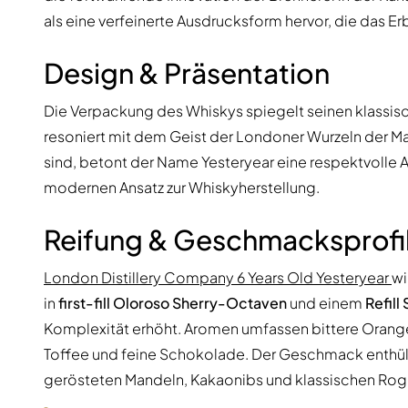
als eine verfeinerte Ausdrucksform hervor, die das Erb
Design & Präsentation
Die Verpackung des Whiskys spiegelt seinen klassis
resoniert mit dem Geist der Londoner Wurzeln der M
sind, betont der Name Yesteryear eine respektvolle A
modernen Ansatz zur Whiskyherstellung.
Reifung & Geschmacksprofi
London Distillery Company 6 Years Old Yesteryear
wi
in
first-fill Oloroso Sherry-Octaven
und einem
Refill
Komplexität erhöht. Aromen umfassen bittere Orange,
Toffee und feine Schokolade. Der Geschmack enthü
gerösteten Mandeln, Kakaonibs und klassischen Ro