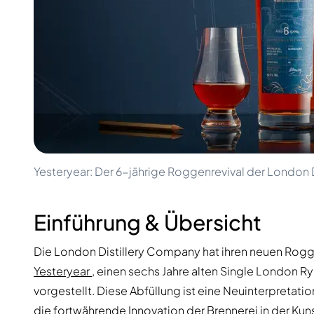
100-200€
Clase Azul
200-500€
Diplomatico
Kommende Veröffentlichungen
Don Julio
Gin Mare
Kollektionen
Mangabeiras
Kundenfavoriten
Hennessy
Rar & Sammlerstück
Martell
Limitierte Auflagen
Monkey 47
Geschlossene Brennerei
Remy Martin
Rauchiger Whisky
Ron Zacapa
Süßer Whisky
Yesteryear: Der 6-jährige Roggenrevival der London
Einführung & Übersicht
Die London Distillery Company hat ihren neuen Rog
Yesteryear
, einen sechs Jahre alten Single London R
vorgestellt. Diese Abfüllung ist eine Neuinterpretatio
die fortwährende Innovation der Brennerei in der Ku