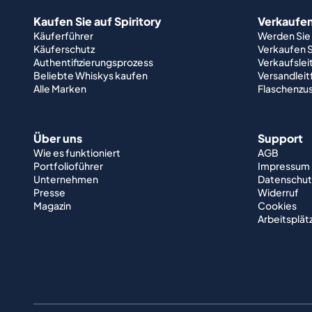
Kaufen Sie auf Spiritory
Verkaufen 
Käuferführer
Werden Sie
Käuferschutz
Verkaufen S
Authentifizierungsprozess
Verkaufslei
Beliebte Whiskys kaufen
Versandlei
Alle Marken
Flaschenzu
Über uns
Support
Wie es funktioniert
AGB
Portfolioführer
Impressum
Unternehmen
Datenschut
Presse
Widerruf
Magazin
Cookies
Arbeitsplät