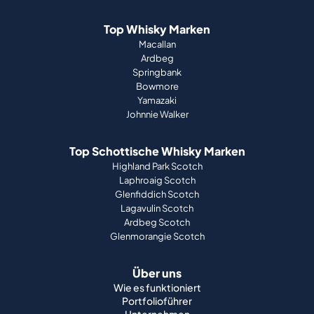
Top Whisky Marken
Macallan
Ardbeg
Springbank
Bowmore
Yamazaki
Johnnie Walker
Top Schottische Whisky Marken
Highland Park Scotch
Laphroaig Scotch
Glenfiddich Scotch
Lagavulin Scotch
Ardbeg Scotch
Glenmorangie Scotch
Über uns
Wie es funktioniert
Portfolioführer