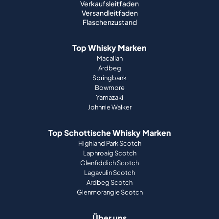
Verkaufsleitfaden
Versandleitfaden
Flaschenzustand
Top Whisky Marken
Macallan
Ardbeg
Springbank
Bowmore
Yamazaki
Johnnie Walker
Top Schottische Whisky Marken
Highland Park Scotch
Laphroaig Scotch
Glenfiddich Scotch
Lagavulin Scotch
Ardbeg Scotch
Glenmorangie Scotch
Über uns