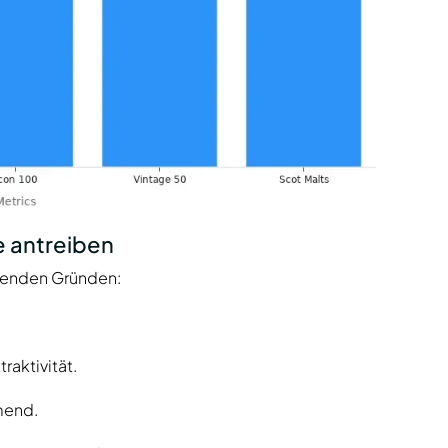
e antreiben
lgenden Gründen:
raktivität.
mend.