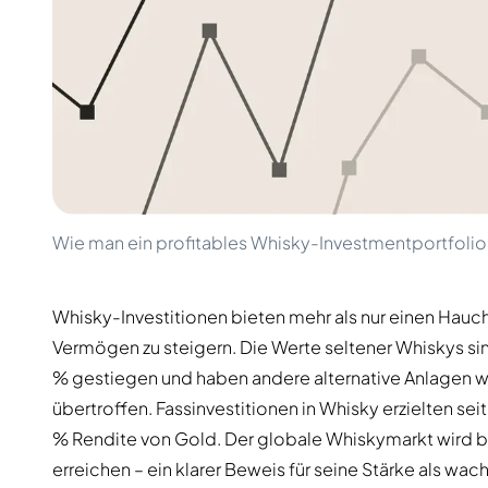
100-200€
Clase Azul
200-500€
Diplomatico
Kommende Veröffentlichungen
Don Julio
Gin Mare
Kollektionen
Mangabeiras
Kundenfavoriten
Hennessy
Rar & Sammlerstück
Martell
Limitierte Auflagen
Monkey 47
Geschlossene Brennerei
Remy Martin
Rauchiger Whisky
Ron Zacapa
Wie man ein profitables Whisky-Investmentportfolio
Süßer Whisky
Whisky-Investitionen bieten mehr als nur einen Hauch 
Vermögen zu steigern. Die Werte seltener Whiskys sin
% gestiegen und haben andere alternative Anlagen 
übertroffen. Fassinvestitionen in Whisky erzielten se
% Rendite von Gold. Der globale Whiskymarkt wird bis
erreichen – ein klarer Beweis für seine Stärke als wa