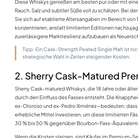
Diese Whiskys genießen am besten pur oder mit eine
Rauch, Salz und subtiler Süße voll zu schätzen. Bei de
Sie sich auf etablierte Altersangaben im Bereich von
konzentrieren, anstatt limitierten Editionen nachzujag
zuverlässigere Marktresilienz aufzubauen als Neuers
Tipp: Ein Cask-Strength Peated Single Malt ist ni
strategische Wahl in Zeiten steigender Kosten.
2. Sherry Cask-Matured Pre
Sherry Cask-matured Whiskys, die 18 Jahre oder älter 
durch den Einfluss des Fasses entsteht. Die Knapph
ex-Oloroso und ex-Pedro Ximénez—bedeuten, dass B
erhebliche Mittel investieren, um diese limitierten Fä
30 % bis 50 % gegenüber Bourbon-Fass-Äquivalent
Wenn die Kosten steigen, sind Käufer im Premium-Se