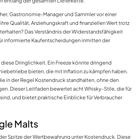
n entlang der gesamten Lieferkette.
cher, Gastronomie-Manager und Sammler vor einer
e Qualität, Anziehungskraft und finanziellen Wert trotz
erhalten? Das Verständnis der Widerstandsfähigkeit
r informierte Kaufentscheidungen inmitten der
diese Dringlichkeit. Ein Freeze könnte dringend
ebetriebe bieten, die mit Inflation zu kämpfen haben.
 die in der Regel Kostendruck standhalten, ohne den
en. Dieser Leitfaden bewertet acht Whisky-Stile, die für
sind, und bietet praktische Einblicke für Verbraucher
gle Malts
 der Spitze der Wertbewahrung unter Kostendruck. Diese