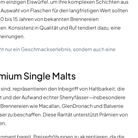
m einzigen Eiswürfel, um ihre komplexen Schichten aus
r Auswahl von Flaschen für den langfristigen Wert sollten
 10 bis 15 Jahren von bekannten Brennereien
en. Konsistenz in Qualität und Ruf tendiert dazu, eine
cheinungen.
cht nur ein Geschmackserlebnis, sondern auch eine
mium Single Malts
sind, repräsentieren den Inbegriff von Haltbarkeit, die
eit und der Aufwand echter Sherryfässer—insbesondere
rennereien wie Macallan, GlenDronach und Balvenie
sser zu beschaffen. Diese Rarität unterstützt Prämien von
en.
gment bereit, Preiserhöhungen zu akzeptieren, da die