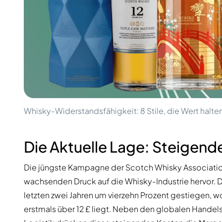
100-200€
Clase Azul
200-500€
Diplomatico
Kommende Veröffentlichungen
Don Julio
Gin Mare
Kollektionen
Mangabeiras
Kundenfavoriten
Hennessy
Rar & Sammlerstück
Martell
Limitierte Auflagen
Monkey 47
Geschlossene Brennerei
Remy Martin
Rauchiger Whisky
Ron Zacapa
Whisky-Widerstandsfähigkeit: 8 Stile, die Wert halte
Süßer Whisky
Die Aktuelle Lage: Steigen
Die jüngste Kampagne der Scotch Whisky Association
wachsenden Druck auf die Whisky-Industrie hervor. Die
letzten zwei Jahren um vierzehn Prozent gestiegen, 
erstmals über 12 £ liegt. Neben den globalen Handels