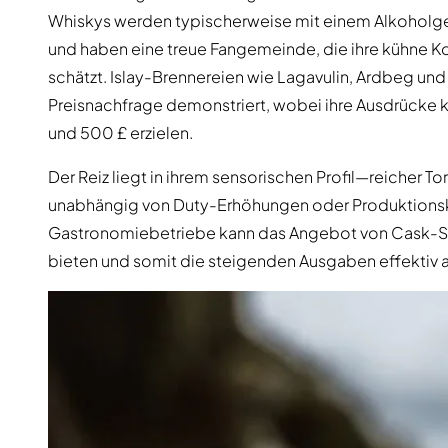
Whiskys werden typischerweise mit einem Alkoholgeha
und haben eine treue Fangemeinde, die ihre kühne Ko
schätzt. Islay-Brennereien wie Lagavulin, Ardbeg un
Preisnachfrage demonstriert, wobei ihre Ausdrücke 
und 500 £ erzielen.
Der Reiz liegt in ihrem sensorischen Profil—reicher T
unabhängig von Duty-Erhöhungen oder Produktionsko
Gastronomiebetriebe kann das Angebot von Cask-St
bieten und somit die steigenden Ausgaben effektiv 