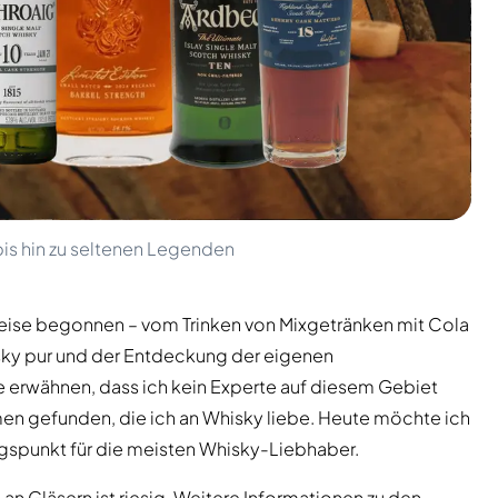
is hin zu seltenen Legenden
Weise begonnen – vom Trinken von Mixgetränken mit Cola
sky pur und der Entdeckung der eigenen
 erwähnen, dass ich kein Experte auf diesem Gebiet
en gefunden, die ich an Whisky liebe. Heute möchte ich
gspunkt für die meisten Whisky-Liebhaber.
an Gläsern ist riesig. Weitere Informationen zu den