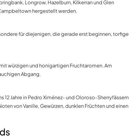
Springbank, Longrow, Hazelburn, Kilkerran und Glen
on Campbeltown hergestellt werden.
ondere für diejenigen, die gerade erst beginnen, torfige
ur mit würzigen und honigartigen Fruchtaromen. Am
rauchigen Abgang.
ens 12 Jahre in Pedro Ximénez- und Oloroso-Sherryfässern
m Noten von Vanille, Gewürzen, dunklen Früchten und einen
nds