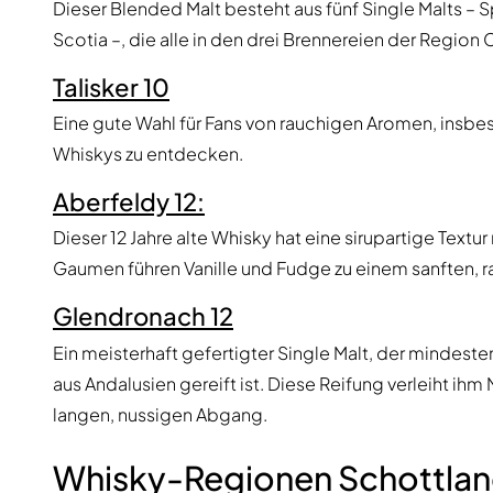
Dieser Blended Malt besteht aus fünf Single Malts – 
Scotia –, die alle in den drei Brennereien der Regi
Talisker 10
Eine gute Wahl für Fans von rauchigen Aromen, insbes
Whiskys zu entdecken.
Aberfeldy 12:
Dieser 12 Jahre alte Whisky hat eine sirupartige Text
Gaumen führen Vanille und Fudge zu einem sanften, 
Glendronach 12
Ein meisterhaft gefertigter Single Malt, der mindest
aus Andalusien gereift ist. Diese Reifung verleiht ih
langen, nussigen Abgang.
Whisky-Regionen Schottla