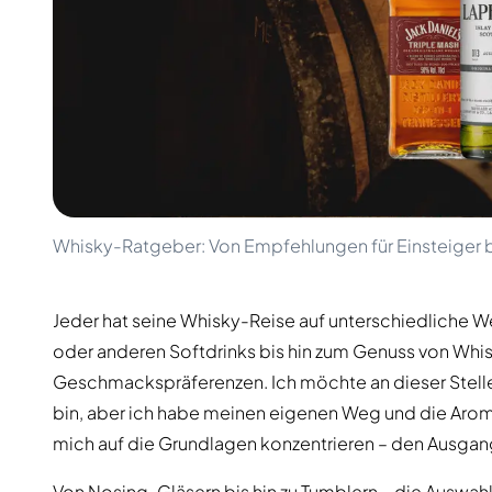
100-200€
Clase Azul
200-500€
Diplomatico
Kommende Veröffentlichungen
Don Julio
Gin Mare
Kollektionen
Mangabeiras
Kundenfavoriten
Hennessy
Rar & Sammlerstück
Martell
Limitierte Auflagen
Monkey 47
Geschlossene Brennerei
Remy Martin
Rauchiger Whisky
Ron Zacapa
Whisky-Ratgeber: Von Empfehlungen für Einsteiger b
Süßer Whisky
Jeder hat seine Whisky-Reise auf unterschiedliche 
oder anderen Softdrinks bis hin zum Genuss von Whi
Geschmackspräferenzen. Ich möchte an dieser Stelle
bin, aber ich habe meinen eigenen Weg und die Arom
mich auf die Grundlagen konzentrieren – den Ausgan
Von Nosing-Gläsern bis hin zu Tumblern – die Auswahl 