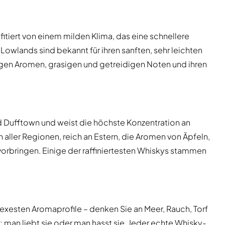
fitiert von einem milden Klima, das eine schnellere
Lowlands sind bekannt für ihren sanften, sehr leichten
igen Aromen, grasigen und getreidigen Noten und ihren
d Dufftown und weist die höchste Konzentration an
aller Regionen, reich an Estern, die Aromen von Äpfeln,
orbringen. Einige der raffiniertesten Whiskys stammen
lexesten Aromaprofile – denken Sie an Meer, Rauch, Torf
; man liebt sie oder man hasst sie. Jeder echte Whisky-