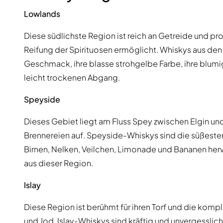
Lowlands
Diese südlichste Region ist reich an Getreide und pro
Reifung der Spirituosen ermöglicht. Whiskys aus den 
Geschmack, ihre blasse strohgelbe Farbe, ihre blum
leicht trockenen Abgang.
Speyside
Dieses Gebiet liegt am Fluss Spey zwischen Elgin un
Brennereien auf. Speyside-Whiskys sind die süßesten 
Birnen, Nelken, Veilchen, Limonade und Bananen herv
aus dieser Region.
Islay
Diese Region ist berühmt für ihren Torf und die komp
und Jod. Islay-Whiskys sind kräftig und unvergesslich