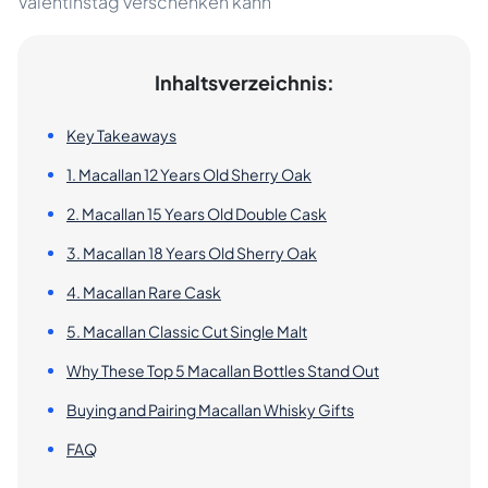
Valentinstag verschenken kann
Inhaltsverzeichnis:
Key Takeaways
1. Macallan 12 Years Old Sherry Oak
2. Macallan 15 Years Old Double Cask
3. Macallan 18 Years Old Sherry Oak
4. Macallan Rare Cask
5. Macallan Classic Cut Single Malt
Why These Top 5 Macallan Bottles Stand Out
Buying and Pairing Macallan Whisky Gifts
FAQ