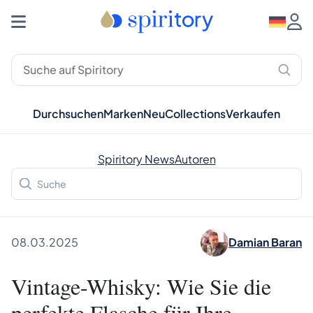
Durchsuchen
Marken
Neu
Collections
Verkaufen
Spiritory News
Autoren
08.03.2025
Damian Baran
Vintage-Whisky: Wie Sie die
perfekte Flasche für Ihre