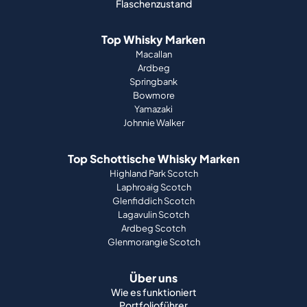
Flaschenzustand
Top Whisky Marken
Macallan
Ardbeg
Springbank
Bowmore
Yamazaki
Johnnie Walker
Top Schottische Whisky Marken
Highland Park Scotch
Laphroaig Scotch
Glenfiddich Scotch
Lagavulin Scotch
Ardbeg Scotch
Glenmorangie Scotch
Über uns
Wie es funktioniert
Portfolioführer