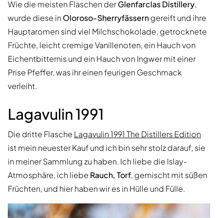
Wie die meisten Flaschen der
Glenfarclas Distillery
,
wurde diese in
Oloroso-Sherryfässern
gereift und ihre
Hauptaromen sind viel Milchschokolade, getrocknete
Früchte, leicht cremige Vanillenoten, ein Hauch von
Eichentbitternis und ein Hauch von Ingwer mit einer
Prise Pfeffer, was ihr einen feurigen Geschmack
verleiht.
Lagavulin 1991
Die dritte Flasche
Lagavulin 1991 The Distillers Edition
ist mein neuester Kauf und ich bin sehr stolz darauf, sie
in meiner Sammlung zu haben. Ich liebe die Islay-
Atmosphäre, ich liebe
Rauch, Torf
, gemischt mit süßen
Früchten, und hier haben wir es in Hülle und Fülle.