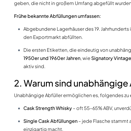
geben, die nicht in großem Umfang abgefüllt wurden
Frühe bekannte Abfüllungen umfassen:
Abgebundene Lagerhäuser des 19. Jahrhunderts i
den Exportmarkt abfüllten.
Die ersten Etiketten, die eindeutig von unabhän
1950er und 1960er Jahren
, wie
Signatory Vintag
aktiv sind.
2. Warum sind unabhängige A
Unabhängige Abfüller ermöglichen es, folgendes zu 
Cask Strength Whisky
– oft 55–65% ABV, unverdü
Single Cask Abfüllungen
– jede Flasche stammt 
einzigartig macht.