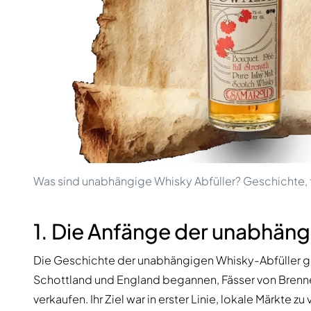
100-200€
Clase Azul
200-500€
Diplomatico
Kommende Veröffentlichungen
Don Julio
Gin Mare
Kollektionen
Mangabeiras
Kundenfavoriten
Hennessy
Rar & Sammlerstück
Martell
Limitierte Auflagen
Monkey 47
Geschlossene Brennerei
Remy Martin
Rauchiger Whisky
Ron Zacapa
Süßer Whisky
Was sind unabhängige Whisky Abfüller? Geschichte, f
1. Die Anfänge der unabhäng
Die Geschichte der unabhängigen Whisky-Abfüller ge
Schottland und England begannen, Fässer von Brenner
verkaufen. Ihr Ziel war in erster Linie, lokale Märkte