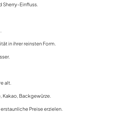
d Sherry-Einfluss.
.
t in ihrer reinsten Form.
sser.
e alt.
e, Kakao, Backgewürze.
rstaunliche Preise erzielen.