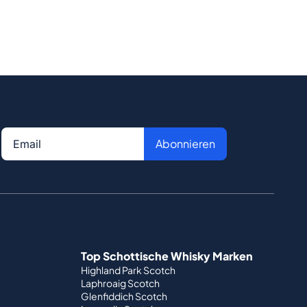
Abonnieren
Top Schottische Whisky Marken
Highland Park Scotch
Laphroaig Scotch
Glenfiddich Scotch