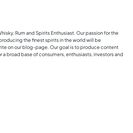
Whisky, Rum and Spirits Enthusiast. Our passion for the
roducing the finest spirits in the world will be
rite on our blog-page. Our goal is to produce content
for a broad base of consumers, enthusiasts, investors and