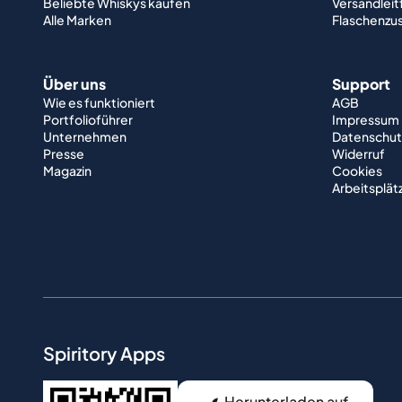
Beliebte Whiskys kaufen
Versandlei
Alle Marken
Flaschenzu
Über uns
Support
Wie es funktioniert
AGB
Portfolioführer
Impressum
Unternehmen
Datenschut
Presse
Widerruf
Magazin
Cookies
Arbeitsplät
Spiritory Apps
Herunterladen auf