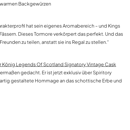
d warmen Backgewürzen
rakterprofil hat sein eigenes Aromabereich – und Kings
 Fässern. Dieses Tormore verkörpert das perfekt. Und das
reunden zu teilen, anstatt sie ins Regal zu stellen.“
r König Legends Of Scotland Signatory Vintage Cask
maßen gedacht. Er ist jetzt exklusiv über Spiritory
igartig gestaltete Hommage an das schottische Erbe und