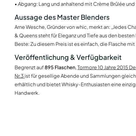
•
Abgang:
Lang und anhaltend mit Crème Brûlée un
Aussage des Master Blenders
Arne Wesche, Gründer von whic, merkt an: „Jedes Cha
& Queens steht für Eleganz und Tiefe aus den besten
Beste: Zu diesem Preis ist es einfach, die Flasche mit F
Veröffentlichung & Verfügbarkeit
Begrenzt auf
895 Flaschen
,
Tormore 10 Jahre 2015 De
Nr.3
ist für gesellige Abende und Sammlungen gleicher
erhältlich und bietet Whisky-Enthusiasten eine einz
Handwerk.