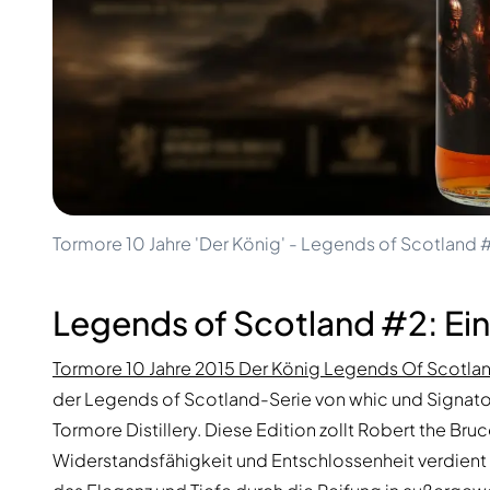
100-200€
Clase Azul
200-500€
Diplomatico
Kommende Veröffentlichungen
Don Julio
Gin Mare
Kollektionen
Mangabeiras
Kundenfavoriten
Hennessy
Rar & Sammlerstück
Martell
Limitierte Auflagen
Monkey 47
Geschlossene Brennerei
Remy Martin
Rauchiger Whisky
Ron Zacapa
Tormore 10 Jahre 'Der König' - Legends of Scotland 
Süßer Whisky
Legends of Scotland #2: Ein
Tormore 10 Jahre 2015 Der König Legends Of Scotlan
der Legends of Scotland-Serie von whic und Signatory
Tormore Distillery. Diese Edition zollt Robert the Br
Widerstandsfähigkeit und Entschlossenheit verdient h