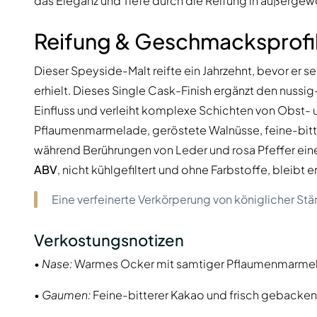
das Eleganz und Tiefe durch die Reifung in außergew
Reifung & Geschmacksprofi
Dieser Speyside-Malt reifte ein Jahrzehnt, bevor er sei
erhielt. Dieses Single Cask-Finish ergänzt den nussi
Einfluss und verleiht komplexe Schichten von Obst-
Pflaumenmarmelade, geröstete Walnüsse, feine-bitt
während Berührungen von Leder und rosa Pfeffer eine
ABV
, nicht kühlgefiltert und ohne Farbstoffe, bleibt 
Eine verfeinerte Verkörperung von königlicher Stä
Verkostungsnotizen
•
Nase:
Warmes Ocker mit samtiger Pflaumenmarmel
•
Gaumen:
Feine-bitterer Kakao und frisch gebacken