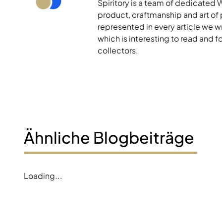
Spiritory is a team of dedicated 
product, craftmanship and art of p
represented in every article we w
which is interesting to read and 
collectors.
Ähnliche Blogbeiträge
Loading...