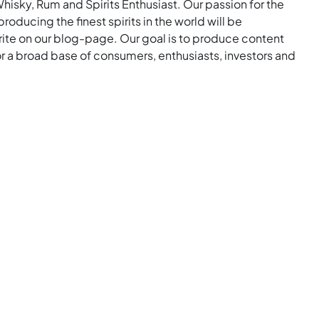
Whisky, Rum and Spirits Enthusiast. Our passion for the
roducing the finest spirits in the world will be
rite on our blog-page. Our goal is to produce content
for a broad base of consumers, enthusiasts, investors and