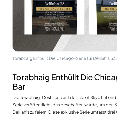
100-200€
Clase Azul
200-500€
Diplomatico
Kommende Veröffentlichungen
Don Julio
Gin Mare
Kollektionen
Mangabeiras
Kundenfavoriten
Hennessy
Rar & Sammlerstück
Martell
Limitierte Auflagen
Monkey 47
Geschlossene Brennerei
Remy Martin
Rauchiger Whisky
Ron Zacapa
Torabhaig Enthüllt Die Chicago-Serie für Delilah's 33
Süßer Whisky
Torabhaig Enthüllt Die Chica
Bar
Die Torabhaig-Destillerie auf der Isle of Skye hat ein
Serie veröffentlicht, das geschaffen wurde, um den
Delilah’s zu feiern. Diese exklusive Serie umfasst d