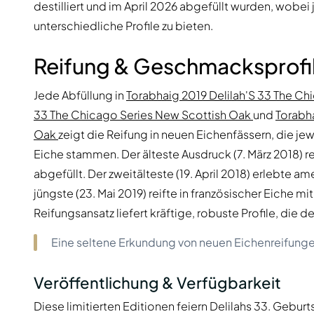
destilliert und im April 2026 abgefüllt wurden, wobei
unterschiedliche Profile zu bieten.
Reifung & Geschmacksprofi
Jede Abfüllung in
Torabhaig 2019 Delilah'S 33 The C
33 The Chicago Series New Scottish Oak
und
Torabh
Oak
zeigt die Reifung in neuen Eichenfässern, die je
Eiche stammen. Der älteste Ausdruck (7. März 2018) r
abgefüllt. Der zweitälteste (19. April 2018) erlebte
jüngste (23. Mai 2019) reifte in französischer Eiche m
Reifungsansatz liefert kräftige, robuste Profile, die d
Eine seltene Erkundung von neuen Eichenreifungen 
Veröffentlichung & Verfügbarkeit
Diese limitierten Editionen feiern Delilahs 33. Gebur