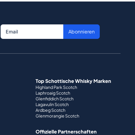
Abonnieren
Top Schottische Whisky Marken
Highland Park Scotch
Laphroaig Scotch
Glenfiddich Scotch
Lagavulin Scotch
Ardbeg Scotch
Glenmorangie Scotch
Offizielle Partnerschaften