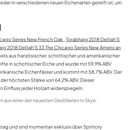
 jeder in verschiedenen neuen Eichenarten gereift ist, um
l
hicago Series New French Oak
,
Torabhaig 2018 Delilah'S
aig 2018 Delilah'S 33 The Chicago Series New American
weils aus französischer, schottischer und amerikanischer
eifte in schottischer Eiche und wurde mit 59,9% ABV
 amerikanische Eichenfässer und kommt mit 58,7% ABV. Der
it der höchsten Stärke von 64,2% ABV. Dieser
en Einfluss jeder Holzart widerspiegeln.
aus einer der neuesten Destillerien in Skye.
tstag und sind momentan exklusiv über Spiritory