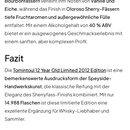
Bourbonfässern
verleiht ihm Noten von
Vanille und
Eiche
, während das Finish in
Oloroso Sherry-Fässern
tiefe Fruchtaromen und außergewöhnliche Fülle
entfaltet. Mit einem Alkoholgehalt von
40 % ABV
bietet er ein ausgewogenes Geschmackserlebnis mit
einem sanften, aber komplexen Profil.
Fazit
Die
Tomintoul 12 Year Old Limited 2012 Edition
ist eine
bemerkenswerte Ausdrucksform der Speyside-
Handwerkskunst
, die klassische Reifung mit der
Eleganz des Sherryfass-Finishs kombiniert. Mit nur
14.988 Flaschen
ist diese limitierte Edition eine
exzellente Ergänzung für Whisky-Liebhaber und
Sammler.