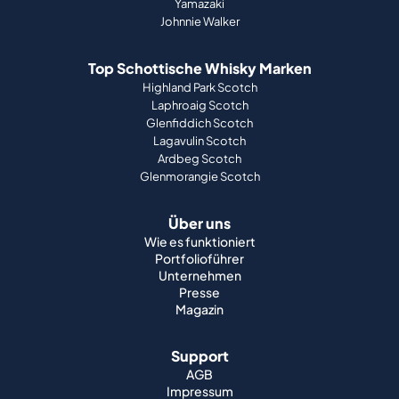
Yamazaki
Johnnie Walker
Top Schottische Whisky Marken
Highland Park Scotch
Laphroaig Scotch
Glenfiddich Scotch
Lagavulin Scotch
Ardbeg Scotch
Glenmorangie Scotch
Über uns
Wie es funktioniert
Portfolioführer
Unternehmen
Presse
Magazin
Support
AGB
Impressum