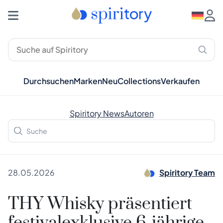
Durchsuchen
Marken
Neu
Collections
Verkaufen
Spiritory News
Autoren
28.05.2026
Spiritory Team
THY Whisky präsentiert