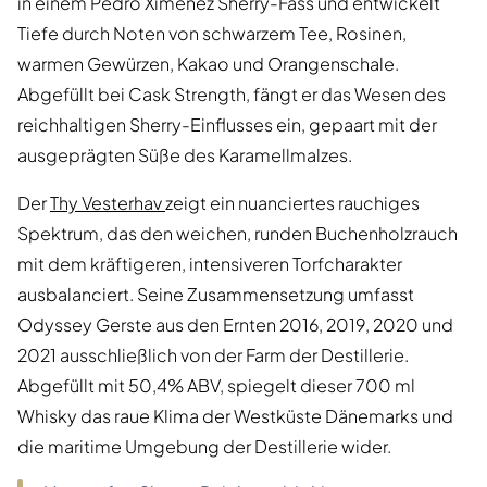
in einem Pedro Ximénez Sherry-Fass und entwickelt
Tiefe durch Noten von schwarzem Tee, Rosinen,
warmen Gewürzen, Kakao und Orangenschale.
Abgefüllt bei Cask Strength, fängt er das Wesen des
reichhaltigen Sherry-Einflusses ein, gepaart mit der
ausgeprägten Süße des Karamellmalzes.
Der
Thy Vesterhav
zeigt ein nuanciertes rauchiges
Spektrum, das den weichen, runden Buchenholzrauch
mit dem kräftigeren, intensiveren Torfcharakter
ausbalanciert. Seine Zusammensetzung umfasst
Odyssey Gerste aus den Ernten 2016, 2019, 2020 und
2021 ausschließlich von der Farm der Destillerie.
Abgefüllt mit 50,4% ABV, spiegelt dieser 700 ml
Whisky das raue Klima der Westküste Dänemarks und
die maritime Umgebung der Destillerie wider.