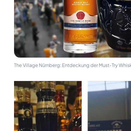
100-200€
Clase Azul
200-500€
Diplomatico
Kommende Veröffentlichungen
Don Julio
Gin Mare
Kollektionen
Mangabeiras
Kundenfavoriten
Hennessy
Rar & Sammlerstück
Martell
Limitierte Auflagen
Monkey 47
Geschlossene Brennerei
Remy Martin
Rauchiger Whisky
Ron Zacapa
The Village Nürnberg: Entdeckung der Must-Try Whis
Süßer Whisky