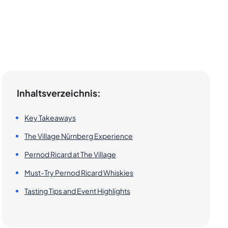
Inhaltsverzeichnis:
Key Takeaways
The Village Nürnberg Experience
Pernod Ricard at The Village
Must-Try Pernod Ricard Whiskies
Tasting Tips and Event Highlights