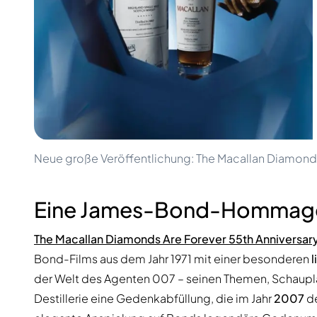
100-200€
Clase Azul
200-500€
Diplomatico
Kommende Veröffentlichungen
Don Julio
Gin Mare
Kollektionen
Mangabeiras
Kundenfavoriten
Hennessy
Rar & Sammlerstück
Martell
Limitierte Auflagen
Monkey 47
Geschlossene Brennerei
Remy Martin
Rauchiger Whisky
Ron Zacapa
Neue große Veröffentlichung: The Macallan Diamonds
Süßer Whisky
Eine James-Bond-Hommage m
The Macallan Diamonds Are Forever 55th Anniversar
Bond-Films aus dem Jahr 1971 mit einer besonderen
l
der Welt des Agenten 007 – seinen Themen, Schauplä
Destillerie eine Gedenkabfüllung, die im Jahr
2007
de