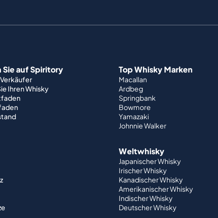
Sie auf Spiritory
Top Whisky Marken
 Verkäufer
Macallan
ie Ihren Whisky
Ardbeg
tfaden
Springbank
tfaden
Bowmore
stand
Yamazaki
Johnnie Walker
Weltwhisky
Japanischer Whisky
Irischer Whisky
z
Kanadischer Whisky
Amerikanischer Whisky
Indischer Whisky
ze
Deutscher Whisky