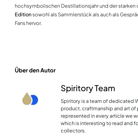
hochsymbolischen Destillationsjahr und der starken c
Edition
sowohl als Sammlerstück als auch als Gespr
Fans hervor.
Über den Autor
Spiritory Team
Spiritory is a team of dedicated 
product, craftmanship and art of p
represented in every article we w
which is interesting to read and 
collectors.