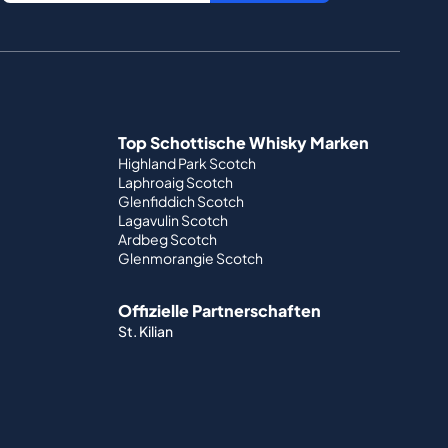
Top Schottische Whisky Marken
Highland Park Scotch
Laphroaig Scotch
Glenfiddich Scotch
Lagavulin Scotch
Ardbeg Scotch
Glenmorangie Scotch
Offizielle Partnerschaften
St. Kilian