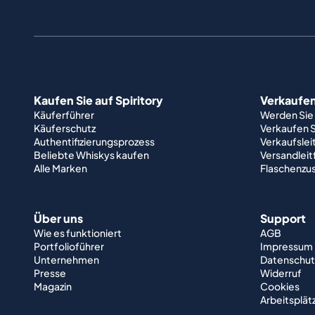
Kaufen Sie auf Spiritory
Verkaufen 
Käuferführer
Werden Sie
Käuferschutz
Verkaufen S
Authentifizierungsprozess
Verkaufslei
Beliebte Whiskys kaufen
Versandlei
Alle Marken
Flaschenzu
Über uns
Support
Wie es funktioniert
AGB
Portfolioführer
Impressum
Unternehmen
Datenschut
Presse
Widerruf
Magazin
Cookies
Arbeitsplät