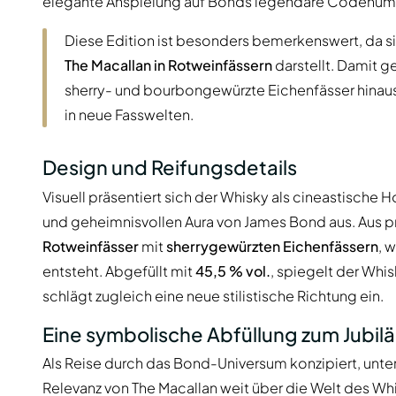
elegante Anspielung auf Bonds legendäre Codenum
Diese Edition ist besonders bemerkenswert, da si
The Macallan in Rotweinfässern
darstellt. Damit ge
sherry- und bourbongewürzte Eichenfässer hinaus
in neue Fasswelten.
Design und Reifungsdetails
Visuell präsentiert sich der Whisky als cineastische 
und geheimnisvollen Aura von James Bond aus. Aus p
Rotweinfässer
mit
sherrygewürzten Eichenfässern
, 
entsteht. Abgefüllt mit
45,5 % vol.
, spiegelt der Whis
schlägt zugleich eine neue stilistische Richtung ein.
Eine symbolische Abfüllung zum Jubil
Als Reise durch das Bond-Universum konzipiert, unte
Relevanz von The Macallan weit über die Welt des Wh