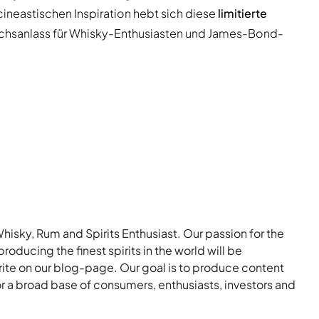
ineastischen Inspiration hebt sich diese
limitierte
ächsanlass für Whisky-Enthusiasten und James-Bond-
Whisky, Rum and Spirits Enthusiast. Our passion for the
roducing the finest spirits in the world will be
rite on our blog-page. Our goal is to produce content
for a broad base of consumers, enthusiasts, investors and