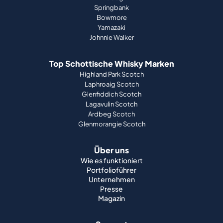
Springbank
Bowmore
Yamazaki
Johnnie Walker
Top Schottische Whisky Marken
Highland Park Scotch
Laphroaig Scotch
Glenfiddich Scotch
Lagavulin Scotch
Ardbeg Scotch
Glenmorangie Scotch
Über uns
Wie es funktioniert
Portfolioführer
Unternehmen
Presse
Magazin