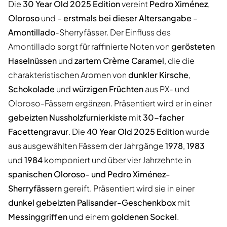
Die
30 Year Old 2025 Edition
vereint
Pedro Ximénez
,
Oloroso
und –
erstmals bei dieser Altersangabe
–
Amontillado
-Sherryfässer. Der Einfluss des
Amontillado sorgt für raffinierte Noten von
gerösteten
Haselnüssen
und
zartem Crème Caramel
, die die
charakteristischen Aromen von
dunkler Kirsche
,
Schokolade
und
würzigen Früchten
aus PX- und
Oloroso-Fässern ergänzen. Präsentiert wird er in einer
gebeizten Nussholzfurnierkiste
mit
30-facher
Facettengravur
. Die
40 Year Old 2025 Edition
wurde
aus ausgewählten Fässern der Jahrgänge
1978
,
1983
und
1984
komponiert und über vier Jahrzehnte in
spanischen Oloroso- und Pedro Ximénez-
Sherryfässern
gereift. Präsentiert wird sie in einer
dunkel gebeizten Palisander-Geschenkbox
mit
Messinggriffen
und einem
goldenen Sockel
.