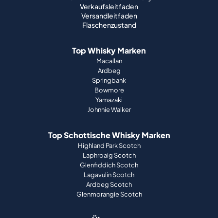
Verkaufsleitfaden
Versandleitfaden
Flaschenzustand
Top Whisky Marken
Macallan
Ardbeg
Springbank
Bowmore
Yamazaki
Johnnie Walker
Top Schottische Whisky Marken
Highland Park Scotch
Laphroaig Scotch
Glenfiddich Scotch
Lagavulin Scotch
Ardbeg Scotch
Glenmorangie Scotch