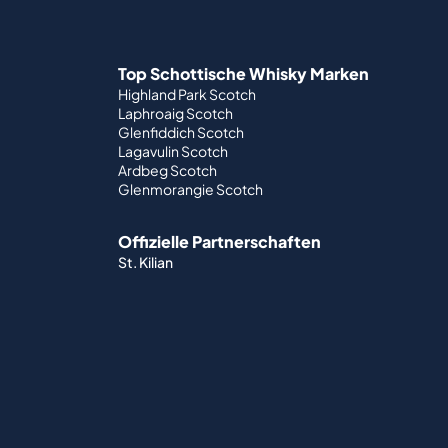
Top Schottische Whisky Marken
Highland Park Scotch
Laphroaig Scotch
Glenfiddich Scotch
Lagavulin Scotch
Ardbeg Scotch
Glenmorangie Scotch
Offizielle Partnerschaften
St. Kilian