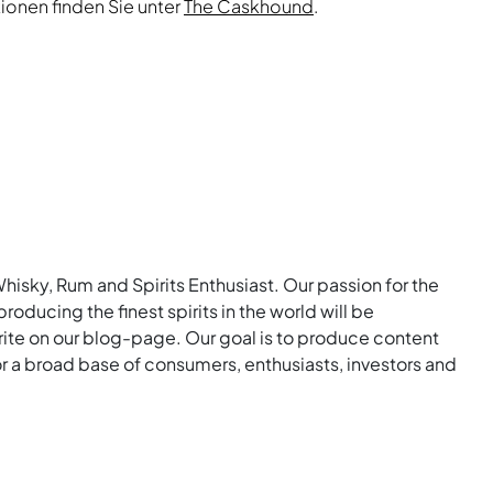
ionen finden Sie unter
The Caskhound
.
Whisky, Rum and Spirits Enthusiast. Our passion for the
roducing the finest spirits in the world will be
rite on our blog-page. Our goal is to produce content
for a broad base of consumers, enthusiasts, investors and