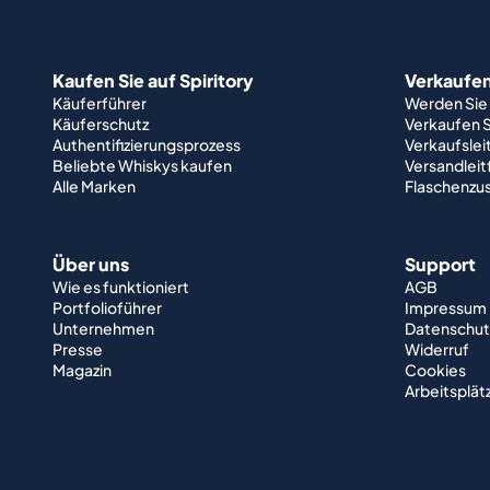
Kaufen Sie auf Spiritory
Verkaufen 
Käuferführer
Werden Sie
Käuferschutz
Verkaufen S
Authentifizierungsprozess
Verkaufslei
Beliebte Whiskys kaufen
Versandlei
Alle Marken
Flaschenzu
Über uns
Support
Wie es funktioniert
AGB
Portfolioführer
Impressum
Unternehmen
Datenschut
Presse
Widerruf
Magazin
Cookies
Arbeitsplät