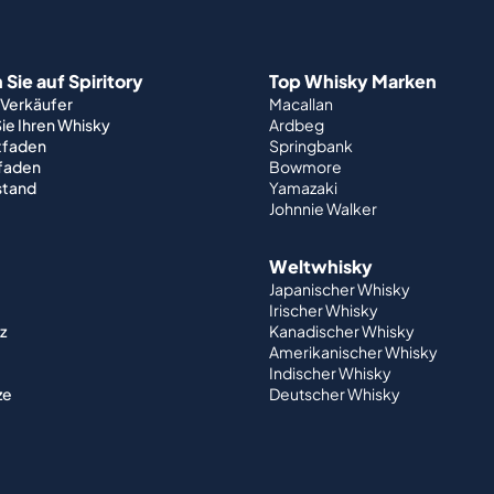
Sie auf Spiritory
Top Whisky Marken
 Verkäufer
Macallan
ie Ihren Whisky
Ardbeg
tfaden
Springbank
tfaden
Bowmore
stand
Yamazaki
Johnnie Walker
Weltwhisky
Japanischer Whisky
Irischer Whisky
z
Kanadischer Whisky
Amerikanischer Whisky
Indischer Whisky
ze
Deutscher Whisky