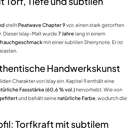
 Torf, Tiefe und subtilen
nd
stellt
Peatwave Chapter 9
vor, einen stark getorften
y
. Dieser Islay-Malt wurde
7 Jahre
lang in einem
rfrauchgeschmack
mit einer subtilen Sherrynote. Er ist
siasten.
uthentische Handwerkskunst
en Charakter von Islay ein. Kapitel 9 enthält eine
türliche Fassstärke (60,6 % vol.)
hervorhebt. Wie von
gefiltert
und behält seine
natürliche Farbe
, wodurch die
l: Torfkraft mit subtilem