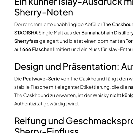
Ein kühner Islay-Ausdruck mit
Sherry-Noten
Der renommierte unabhängige Abfüller
The Caskhou
STAOISHA
Single Malt aus der
Bunnahabhain Distiller
Sherryfass
gelagert und bietet einen dominanten
To
auf
666 Flaschen
limitiert und ein Muss für Islay-Enthu
Design und Präsentation: A
Die
Peatwave-Serie
von The Caskhound fängt den wild
stabile Flasche mit eleganter Etikettierung, die die
na
The Caskhound zu erwarten, ist der Whisky
nicht kühl
Authentizität gewürdigt wird.
Reifung und Geschmacksprofi
Sherry-Einfluss