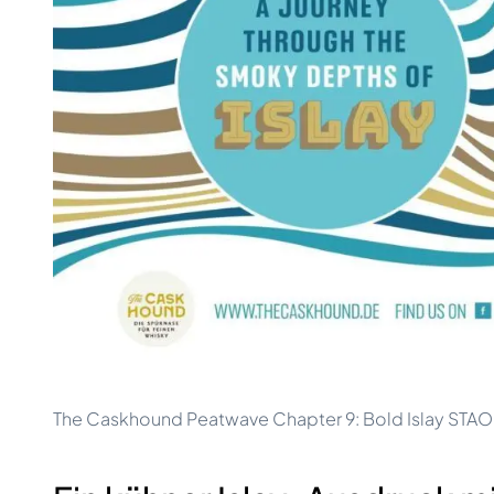
100-200€
Clase Azul
200-500€
Diplomatico
Kommende Veröffentlichungen
Don Julio
Gin Mare
Kollektionen
Mangabeiras
Kundenfavoriten
Hennessy
Rar & Sammlerstück
Martell
Limitierte Auflagen
Monkey 47
Geschlossene Brennerei
Remy Martin
Rauchiger Whisky
Ron Zacapa
Süßer Whisky
The Caskhound Peatwave Chapter 9: Bold Islay STA