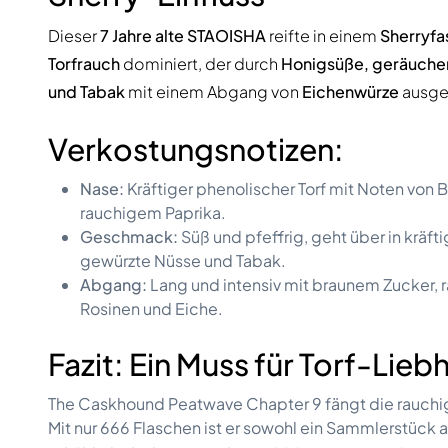
Dieser
7 Jahre alte STAOISHA
reifte in einem
Sherryfa
Torfrauch
dominiert, der durch
Honigsüße, geräucher
und Tabak
mit einem Abgang von
Eichenwürze
ausgeg
Verkostungsnotizen:
Nase:
Kräftiger phenolischer Torf mit Noten von B
rauchigem Paprika.
Geschmack:
Süß und pfeffrig, geht über in kräf
gewürzte Nüsse und Tabak.
Abgang:
Lang und intensiv mit braunem Zucker, 
Rosinen und Eiche.
Fazit: Ein Muss für Torf-Lieb
The Caskhound Peatwave Chapter 9 fängt die rauchige
Mit nur 666 Flaschen ist er sowohl ein Sammlerstück al