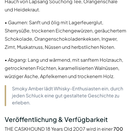
Hauch von Lapsang Souchong Tee, Orangenschale
und Heidekraut.
•
Gaumen:
Sanft und ölig mit Lagerfeuerglut,
Sherrysüße, trockenen Eichengewürzen, geräuchertem
Schokolade, Orangenschokoladenkeksen, Ingwer,
Zimt, Muskatnuss, Nüssen und herbstlichen Noten.
•
Abgang:
Lang und wärmend, mit sanftem Holzrauch,
getrockneten Früchten, karamellisierten Walnüssen,
würziger Asche, Apfelkernen und trockenem Holz.
Smoky Amber lädt Whisky-Enthusiasten ein, durch
jeden Schluck eine gut gestaltete Geschichte zu
erleben.
Veröffentlichung & Verfügbarkeit
THE CASKHOUND 18 Years Old 2007
wird in einer
700