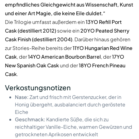
empfindliches Gleichgewicht aus Wissenschaft, Kunst
und einer Art Magie, die keine Eile duldet.“
Die Trilogie umfasst außerdem ein
13YO Refill Port
Cask (destilliert 2012)
sowie ein
20YO Peated Sherry
Cask Finish (destilliert 2004)
. Darüber hinaus gehören
zur Stories-Reihe bereits der
11YO Hungarian Red Wine
Cask
, der
14YO American Bourbon Barrel
, der
17YO
New Spanish Oak Cask
und der
18YO French Pineau
Cask
.
Verkostungsnotizen
Nase:
Zart und frisch mit Gerstenzucker, der in
Honig übergeht, ausbalanciert durch geröstete
Eiche
Geschmack:
Kandierte Süße, die sich zu
reichhaltiger Vanille-Eiche, warmen Gewürzen und
getrockneten Aprikosen entwickelt