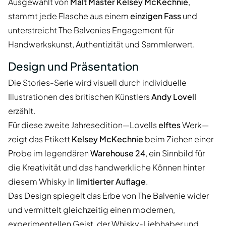
Ausgewählt von
Malt Master Kelsey McKechnie
,
stammt jede Flasche aus einem
einzigen Fass
und
unterstreicht The Balvenies Engagement für
Handwerkskunst, Authentizität und Sammlerwert.
Design und Präsentation
Die Stories-Serie wird visuell durch individuelle
Illustrationen des britischen Künstlers
Andy Lovell
erzählt.
Für diese zweite Jahresedition—Lovells
elftes
Werk—
zeigt das Etikett
Kelsey McKechnie
beim Ziehen einer
Probe im legendären
Warehouse 24
, ein Sinnbild für
die Kreativität und das handwerkliche Können hinter
diesem Whisky in
limitierter Auflage
.
Das Design spiegelt das Erbe von The Balvenie wider
und vermittelt gleichzeitig einen modernen,
experimentellen Geist, der Whisky-Liebhaber und