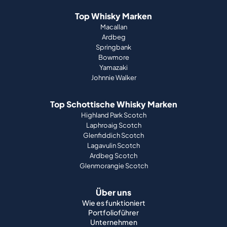
Top Whisky Marken
Macallan
Ardbeg
Springbank
Bowmore
Yamazaki
Johnnie Walker
Top Schottische Whisky Marken
Highland Park Scotch
Laphroaig Scotch
Glenfiddich Scotch
Lagavulin Scotch
Ardbeg Scotch
Glenmorangie Scotch
Über uns
Wie es funktioniert
Portfolioführer
Unternehmen