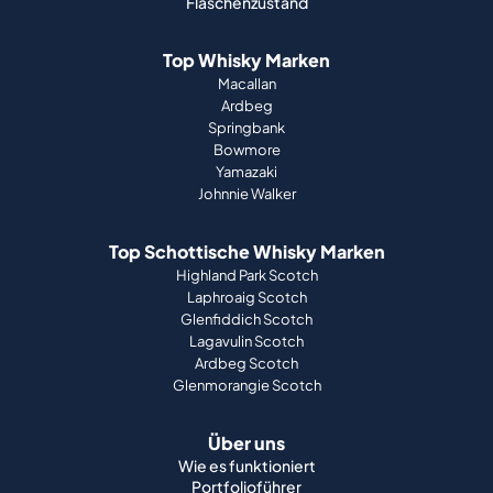
Flaschenzustand
Top Whisky Marken
Macallan
Ardbeg
Springbank
Bowmore
Yamazaki
Johnnie Walker
Top Schottische Whisky Marken
Highland Park Scotch
Laphroaig Scotch
Glenfiddich Scotch
Lagavulin Scotch
Ardbeg Scotch
Glenmorangie Scotch
Über uns
Wie es funktioniert
Portfolioführer