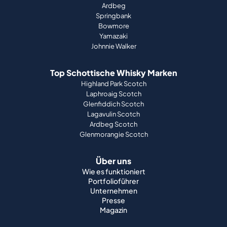
Ardbeg
Springbank
Bowmore
Yamazaki
Johnnie Walker
Top Schottische Whisky Marken
Highland Park Scotch
Laphroaig Scotch
Glenfiddich Scotch
Lagavulin Scotch
Ardbeg Scotch
Glenmorangie Scotch
Über uns
Wie es funktioniert
Portfolioführer
Unternehmen
Presse
Magazin