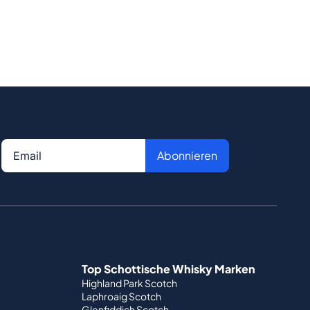
Abonnieren
Top Schottische Whisky Marken
Highland Park Scotch
Laphroaig Scotch
Glenfiddich Scotch