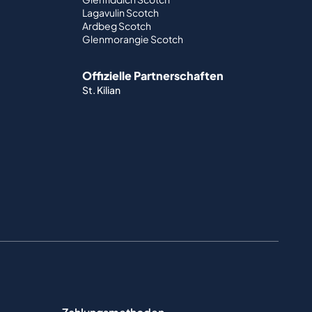
Lagavulin Scotch
Ardbeg Scotch
Glenmorangie Scotch
Offizielle Partnerschaften
St. Kilian