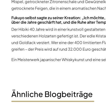
100-200€
Clase Azul
Mispel, getrockneter Zitronenschale und Gewürznel
200-500€
Diplomatico
getrocknete Feigen, die in einem aromatischen Nach
Kommende Veröffentlichungen
Don Julio
Gin Mare
Fukuyo selbst sagte zu seiner Kreation: „Ich möchte
Kollektionen
über die Jahre geschärft hat, und die Ruhe alter Te
Mangabeiras
Kundenfavoriten
Hennessy
Der Hibiki 40 Jahre wird in einer kunstvoll gestaltete
Rar & Sammlerstück
Martell
verschiedenen Holzarten gefertigt ist. Der edle Krist
Limitierte Auflagen
Monkey 47
und Goldlack verziert. Wer eine der 400 limitierten 
Geschlossene Brennerei
Remy Martin
greifen – der Preis wird auf rund 32.000 Euro geschät
Rauchiger Whisky
Ron Zacapa
Süßer Whisky
Ein Meisterwerk japanischer Whiskykunst und eine se
Ähnliche Blogbeiträge