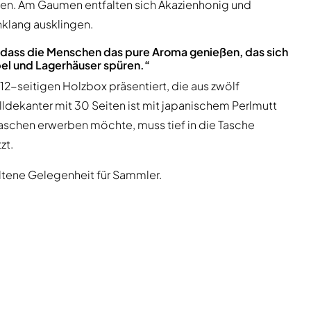
ken. Am Gaumen entfalten sich Akazienhonig und
klang ausklingen.
, dass die Menschen das pure Aroma genießen, das sich
mpel und Lagerhäuser spüren.“
n 12-seitigen Holzbox präsentiert, die aus zwölf
alldekanter mit 30 Seiten ist mit japanischem Perlmutt
Flaschen erwerben möchte, muss tief in die Tasche
zt.
ltene Gelegenheit für Sammler.