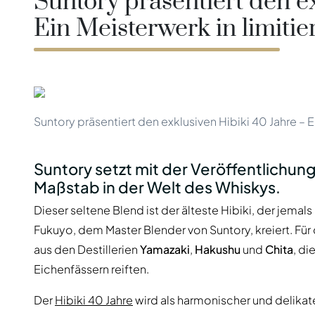
Suntory präsentiert den e
Taiwan
Glendronach
Ein Meisterwerk in limitie
Vereinigte Staaten
Highland Park
Redbreast
Marken
Royal Salute
Ardbeg
Springbank
Dalmore
Glenfiddich
Bourbon & Amerikanisch
Hibiki
Blanton's
Suntory präsentiert den exklusiven Hibiki 40 Jahre – E
Johnnie Walker
Booker's
Laphroaig
Eagle Rare
Suntory setzt mit der Veröffentlichung
Macallan
Jack Daniel's
Maßstab in der Welt des Whiskys.
Midleton
Jim Beam
Springbank
Maker's Mark
Dieser seltene Blend ist der älteste Hibiki, der jema
Yamazaki
Michter's
Fukuyo, dem Master Blender von Suntory, kreiert. Fü
Pappy Van Winkle
Top-Angebote
aus den Destillerien
Yamazaki
,
Hakushu
und
Chita
, di
Weller
Hot Deals
Eichenfässern reiften.
Woodford Reserve
Unter 50€
50-100€
Spirituosen & Rum
Der
Hibiki 40 Jahre
wird als harmonischer und delikat