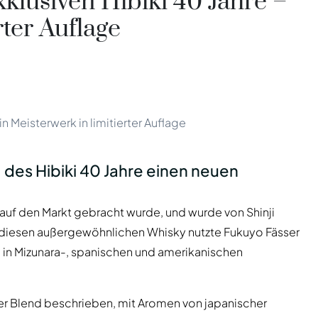
xklusiven Hibiki 40 Jahre –
Indien
Taiwan
rter Auflage
China
Korea
Amerika & Karibik
Vereinigte Staaten
Kanada
in Meisterwerk in limitierter Auflage
Mexiko
Jamaika
Guyana
 des Hibiki 40 Jahre einen neuen
Barbados
ls auf den Markt gebracht wurde, und wurde von Shinji
r diesen außergewöhnlichen Whisky nutzte Fukuyo Fässer
e in Mizunara-, spanischen und amerikanischen
er Blend beschrieben, mit Aromen von japanischer