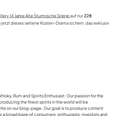
illery 14 Jahre Alte Sturmische Sirene
auf nur
228
 jetzt dieses seltene Küsten-Drama sichern, das exklusiv
Whisky, Rum and Spirits Enthusiast. Our passion for the
roducing the finest spirits in the world will be
rite on our blog-page. Our goal is to produce content
for a broad base of consumers, enthusiasts, investors and