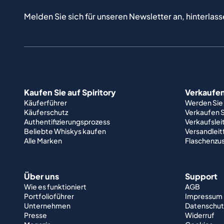
Melden Sie sich für unseren Newsletter an, hinterlass
Kaufen Sie auf Spiritory
Verkaufen 
Käuferführer
Werden Sie
Käuferschutz
Verkaufen S
Authentifizierungsprozess
Verkaufslei
Beliebte Whiskys kaufen
Versandlei
Alle Marken
Flaschenzu
Über uns
Support
Wie es funktioniert
AGB
Portfolioführer
Impressum
Unternehmen
Datenschut
Presse
Widerruf