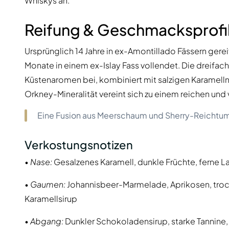
Whiskys an.
Reifung & Geschmacksprofi
Ursprünglich 14 Jahre in ex-Amontillado Fässern gere
Monate in einem ex-Islay Fass vollendet. Die dreifac
Küstenaromen bei, kombiniert mit salzigen Karamellno
Orkney-Mineralität vereint sich zu einem reichen und 
Eine Fusion aus Meerschaum und Sherry-Reichtum
Verkostungsnotizen
•
Nase:
Gesalzenes Karamell, dunkle Früchte, ferne L
•
Gaumen:
Johannisbeer-Marmelade, Aprikosen, trock
Karamellsirup
•
Abgang:
Dunkler Schokoladensirup, starke Tannine