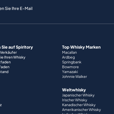
en Sie Ihre E-Mail
Sie auf Spiritory
Top Whisky Marken
 Verkäufer
Macallan
ie Ihren Whisky
Ardbeg
tfaden
Springbank
tfaden
Bowmore
stand
Yamazaki
Johnnie Walker
Weltwhisky
Japanischer Whisky
Irischer Whisky
z
Kanadischer Whisky
Amerikanischer Whisky