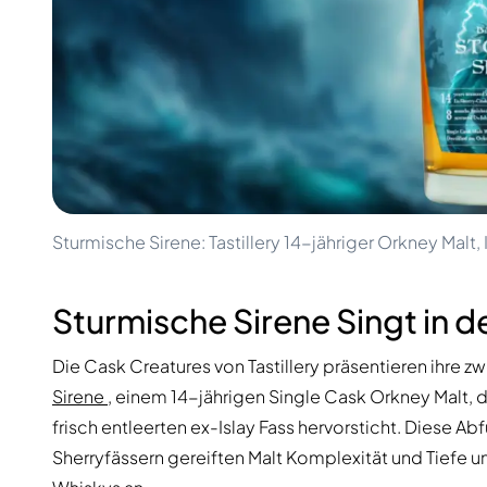
100-200€
Clase Azul
200-500€
Diplomatico
Kommende Veröffentlichungen
Don Julio
Gin Mare
Kollektionen
Mangabeiras
Kundenfavoriten
Hennessy
Rar & Sammlerstück
Martell
Limitierte Auflagen
Monkey 47
Geschlossene Brennerei
Remy Martin
Rauchiger Whisky
Ron Zacapa
Sturmische Sirene: Tastillery 14-jähriger Orkney Malt, I
Süßer Whisky
Sturmische Sirene Singt in d
Die Cask Creatures von Tastillery präsentieren ihre z
Sirene
, einem 14-jährigen Single Cask Orkney Malt, d
frisch entleerten ex-Islay Fass hervorsticht. Diese Ab
Sherryfässern gereiften Malt Komplexität und Tiefe u