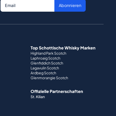
Abonnieren
Top Schottische Whisky Marken
Highland Park Scotch
Laphroaig Scotch
Glenfiddich Scotch
Lagavulin Scotch
Ardbeg Scotch
Glenmorangie Scotch
Offizielle Partnerschaften
St. Kilian