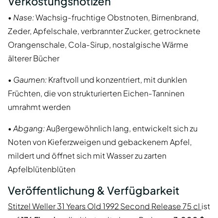
Verkostungsnotizen
•
Nase:
Wachsig-fruchtige Obstnoten, Birnenbrand,
Zeder, Apfelschale, verbrannter Zucker, getrocknete
Orangenschale, Cola-Sirup, nostalgische Wärme
älterer Bücher
•
Gaumen:
Kraftvoll und konzentriert, mit dunklen
Früchten, die von strukturierten Eichen-Tanninen
umrahmt werden
•
Abgang:
Außergewöhnlich lang, entwickelt sich zu
Noten von Kieferzweigen und gebackenem Apfel,
mildert und öffnet sich mit Wasser zu zarten
Apfelblütenblüten
Veröffentlichung & Verfügbarkeit
Stitzel Weller 31 Years Old 1992 Second Release 75 cl
ist