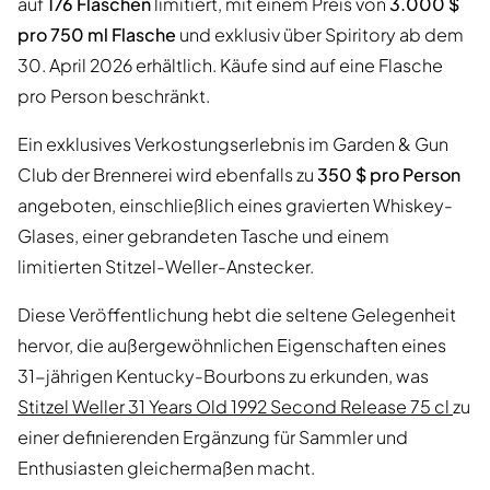
auf
176 Flaschen
limitiert, mit einem Preis von
3.000 $
pro 750 ml Flasche
und exklusiv über Spiritory ab dem
30. April 2026 erhältlich. Käufe sind auf eine Flasche
pro Person beschränkt.
Ein exklusives Verkostungserlebnis im Garden & Gun
Club der Brennerei wird ebenfalls zu
350 $ pro Person
angeboten, einschließlich eines gravierten Whiskey-
Glases, einer gebrandeten Tasche und einem
limitierten Stitzel-Weller-Anstecker.
Diese Veröffentlichung hebt die seltene Gelegenheit
hervor, die außergewöhnlichen Eigenschaften eines
31-jährigen Kentucky-Bourbons zu erkunden, was
Stitzel Weller 31 Years Old 1992 Second Release 75 cl
zu
einer definierenden Ergänzung für Sammler und
Enthusiasten gleichermaßen macht.