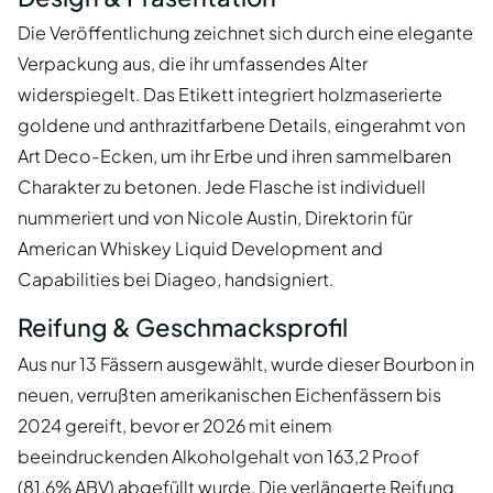
Die Veröffentlichung zeichnet sich durch eine elegante
Verpackung aus, die ihr umfassendes Alter
widerspiegelt. Das Etikett integriert holzmaserierte
goldene und anthrazitfarbene Details, eingerahmt von
Art Deco-Ecken, um ihr Erbe und ihren sammelbaren
Charakter zu betonen. Jede Flasche ist individuell
nummeriert und von Nicole Austin, Direktorin für
American Whiskey Liquid Development and
Capabilities bei Diageo, handsigniert.
Reifung & Geschmacksprofil
Aus nur 13 Fässern ausgewählt, wurde dieser Bourbon in
neuen, verrußten amerikanischen Eichenfässern bis
2024 gereift, bevor er 2026 mit einem
beeindruckenden Alkoholgehalt von 163,2 Proof
(81,6% ABV) abgefüllt wurde. Die verlängerte Reifung