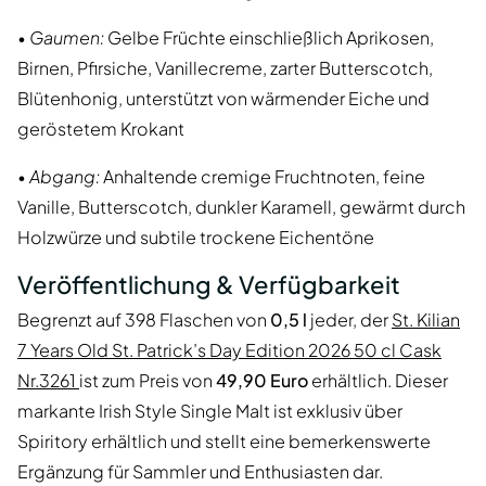
•
Gaumen:
Gelbe Früchte einschließlich Aprikosen,
Birnen, Pfirsiche, Vanillecreme, zarter Butterscotch,
Blütenhonig, unterstützt von wärmender Eiche und
geröstetem Krokant
•
Abgang:
Anhaltende cremige Fruchtnoten, feine
Vanille, Butterscotch, dunkler Karamell, gewärmt durch
Holzwürze und subtile trockene Eichentöne
Veröffentlichung & Verfügbarkeit
Begrenzt auf 398 Flaschen von
0,5 l
jeder, der
St. Kilian
7 Years Old St. Patrick’s Day Edition 2026 50 cl Cask
Nr.3261
ist zum Preis von
49,90 Euro
erhältlich. Dieser
markante Irish Style Single Malt ist exklusiv über
Spiritory erhältlich und stellt eine bemerkenswerte
Ergänzung für Sammler und Enthusiasten dar.